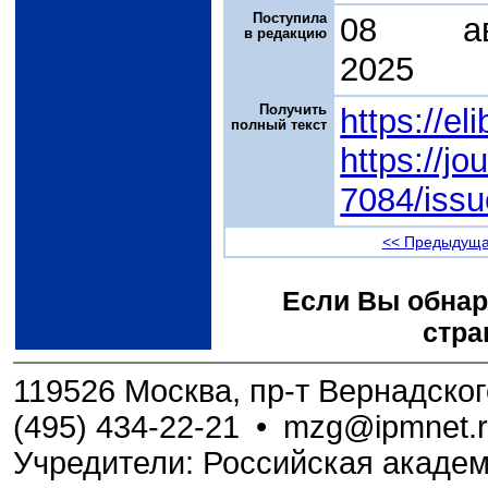
Поступила
08 авг
в редакцию
2025
Получить
https://el
полный текст
https://jo
7084/issu
<< Предыдуща
Если Вы обнар
стра
119526 Москва, пр-т Вернадского,
(495) 434-22-21
•
mzg@ipmnet.
Учредители: Российская академ