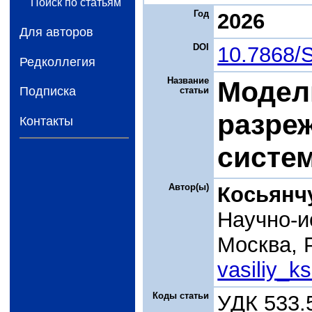
Поиск по статьям
Год
2026
Для авторов
DOI
10.7868/
Редколлегия
Название
Модел
Подписка
статьи
разреж
Контакты
систе
Автор(ы)
Косьянчу
Научно-и
Москва, 
vasiliy_k
Коды статьи
УДК 533.