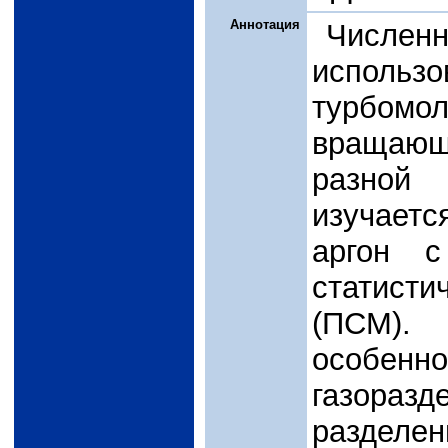
Аннотация
Числе
исполь
турбомол
вращающи
разной
изучаетс
аргон с
статисти
(ПСМ).
особенно
газораз
разделен