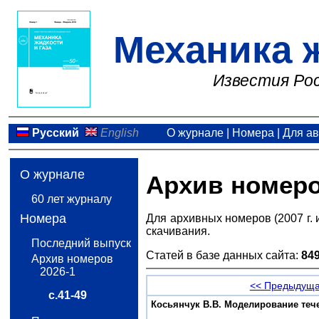
Механика ж
Известия Рос
Русский
English
О журнале
|
Номера
|
Для а
О журнале
Архив номер
60 лет журналу
Номера
Для архивных номеров (2007 г. 
скачивания.
Последний выпуск
Статей в базе данных сайта:
84
Архив номеров
2026-1
<< Предыдуща
с.41-49
Косьянчук В.В. Моделирование тече