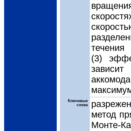
вращен
скоростя
скорост
разделе
течени
(3) эфф
зависи
аккомо
максимум
Ключевые
разрежен
слова
метод пр
Монте-Ка