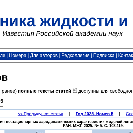
ника жидкости и 
Известия Российской академии наук
але
|
Номера
|
Для авторов
|
Редколлегия
|
Подписка
|
Конта
ов
и ранее)
полные тексты статей
доступны для свободног
95
<< Предыдущая статья
|
Год 2025. Номер 5
|
Сле
ия нестационарных аэродинамических характеристик моделей летат
РАН. МЖГ. 2025. № 5. С. 103-119.