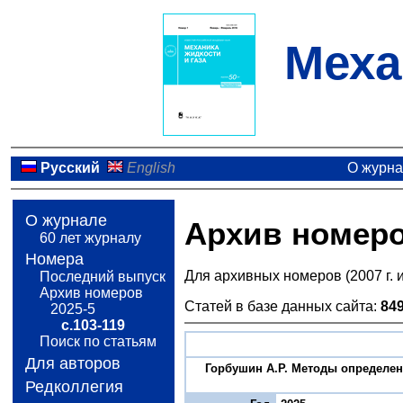
Меха
Русский
English
О журн
О журнале
Архив номер
60 лет журналу
Номера
Для архивных номеров (2007 г. 
Последний выпуск
Архив номеров
Статей в базе данных сайта:
84
2025-5
с.103-119
Поиск по статьям
Для авторов
Горбушин А.Р. Методы определен
Редколлегия