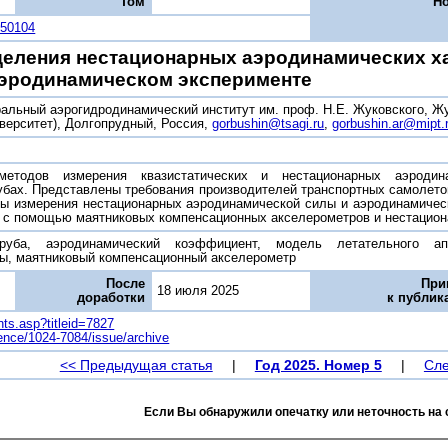
Том
Н
050104
еления нестационарных аэродинамических х
аэродинамическом эксперименте
альный аэрогидродинамический институт им. проф. Н.Е. Жуковского, Жу
верситет), Долгопрудный, Россия,
gorbushin@tsagi.ru
,
gorbushin.ar@mipt.
методов измерения квазистатических и нестационарных аэродин
убах. Представлены требования производителей транспортных самолет
 измерения нестационарных аэродинамической силы и аэродинамическ
а с помощью маятниковых компенсационных акселерометров и нестацион
руба, аэродинамический коэффициент, модель летательного апп
сы, маятниковый компенсационный акселерометр
После
При
18 июля 2025
доработки
к публик
ents.asp?titleid=7827
cience/1024-7084/issue/archive
<< Предыдущая статья
|
Год 2025. Номер 5
|
Сле
Если Вы обнаружили опечатку или неточность на 