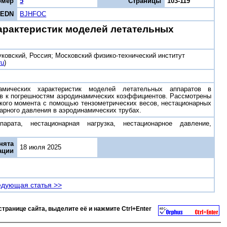
омер
5
Страницы
103-119
EDN
BJHFOC
арактеристик моделей летательных
ковский, Россия; Московский физико-технический институт
ru
)
амических характеристик моделей летательных аппаратов в
ов к погрешностям аэродинамических коэффициентов. Рассмотрены
ого момента с помощью тензометрических весов, нестационарных
арного давления в аэродинамических трубах.
арата, нестационарная нагрузка, нестационарное давление,
нята
18 июля 2025
ации
дующая статья >>
странице сайта, выделите её и нажмите
Ctrl+Enter