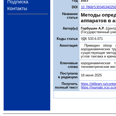
Год
2025
Подписка
DOI
10.7868/S3034534025
Контакты
Название
Методы опред
статьи
аппаратов в 
Автор(ы)
Горбушин А.Р.
(Центр
(Государственный уни
Коды статьи
УДК 533.6.071
Аннотация
Приведен обзор 
аэродинамических тр
существующие методы
углов тангажа и крен
Ключевые
аэродинамическая т
слова
тензометрические ве
Поступила
18 июня 2025
в редакцию
Получить
https://elibrary.ru/cont
полный текст
https://journals.rcsi.s