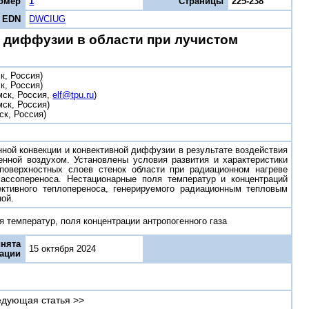
омер
1
Страницы
225-238
EDN
DWCIUG
 диффузии в области при лучистом
к, Россия)
к, Россия)
мск, Россия,
elf@tpu.ru
)
ск, Россия)
к, Россия)
ной конвекции и конвективной диффузии в результате воздействия
енной воздухом. Установлены условия развития и характеристики
поверхностных слоев стенок области при радиационном нагреве
массопереноса. Нестационарные поля температур и концентраций
ктивного теплопереноса, генерируемого радиационным тепловым
ной.
 температур, поля концентрации антропогенного газа
нята
15 октября 2024
кации
дующая статья >>