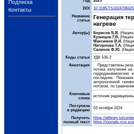
Год
2025
Подписка
DOI
10.31857/S102470842
Контакты
Название
Генерация те
статьи
нагреве
Автор(ы)
Борисов Б.В.
(Национ
Кузнецов Г.В.
(Национ
Максимов В.И.
(Наци
Нагорнова Т.А.
(Наци
Салихов Ф.Ю.
(Нацио
Коды статьи
УДК 536.2
Аннотация
Представлены резул
потока излучения на
гидродинамических 
последних. Показана
антропогенной газов
потоком, по сравнени
Ключевые
источник радиационны
слова
Поступила
03 октября 2024
в редакцию
Получить
https://elibrary.ru/cont
полный текст
https://journals.rcsi.s