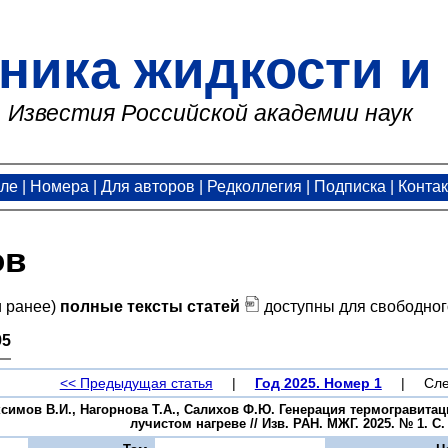
ника жидкости и 
Известия Российской академии наук
але
|
Номера
|
Для авторов
|
Редколлегия
|
Подписка
|
Конта
ов
и ранее)
полные тексты статей
доступны для свободног
95
<< Предыдущая статья
|
Год 2025. Номер 1
|
Сле
аксимов В.И., Нагорнова Т.А., Салихов Ф.Ю. Генерация термограви
лучистом нагреве // Изв. РАН. МЖГ. 2025. № 1. С. 