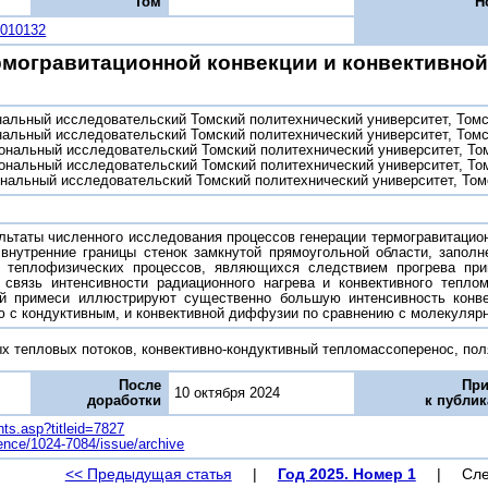
Том
Н
5010132
рмогравитационной конвекции и конвективной
альный исследовательский Томский политехнический университет, Томс
альный исследовательский Томский политехнический университет, Томс
ональный исследовательский Томский политехнический университет, То
ональный исследовательский Томский политехнический университет, Том
нальный исследовательский Томский политехнический университет, Томс
ьтаты численного исследования процессов генерации термогравитацион
 внутренние границы стенок замкнутой прямоугольной области, заполн
и теплофизических процессов, являющихся следствием прогрева при
 связь интенсивности радиационного нагрева и конвективного тепло
ой примеси иллюстрируют существенно большую интенсивность конве
ю с кондуктивным, и конвективной диффузии по сравнению с молекуляр
х тепловых потоков, конвективно-кондуктивный тепломассоперенос, поля
После
При
10 октября 2024
доработки
к публи
ents.asp?titleid=7827
cience/1024-7084/issue/archive
<< Предыдущая статья
|
Год 2025. Номер 1
|
Сле