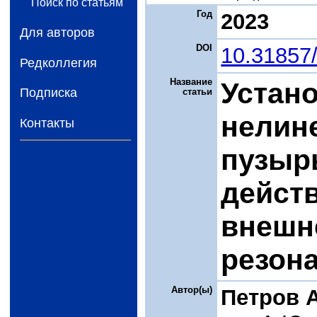
Поиск по статьям
Год
2023
Для авторов
DOI
10.31857
Редколлегия
Название
Устан
Подписка
статьи
нелин
Контакты
пузыр
дейст
внешн
резон
Автор(ы)
Петров А