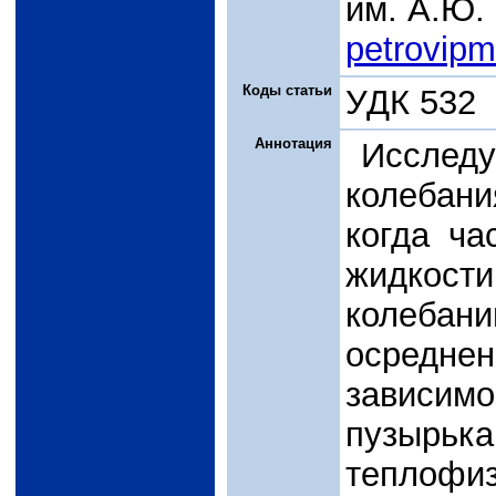
им. А.Ю.
petrovip
Коды статьи
УДК 532
Аннотация
Исслед
колебан
когда ча
жидкос
колебан
осредне
зависимо
пузырька
теплофи