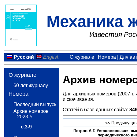
Механика ж
Известия Рос
Русский
English
О журнале
|
Номера
|
Для ав
О журнале
Архив номер
60 лет журналу
Номера
Для архивных номеров (2007 г. 
и скачивания.
Последний выпуск
Статей в базе данных сайта:
84
Архив номеров
2023-5
<< Предыдущая
с.3-9
Петров А.Г. Установившаяся а
периодического внеш