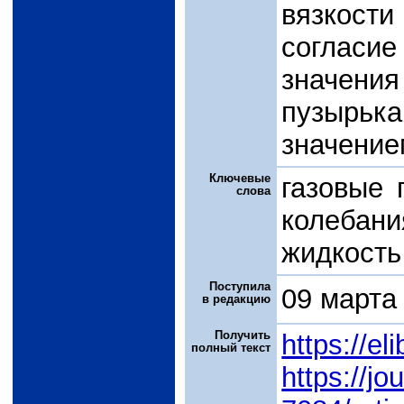
вязкост
соглас
значени
пузырьк
значение
Ключевые
газовые 
слова
колебан
жидкость
Поступила
09 марта
в редакцию
Получить
https://e
полный текст
https://jo