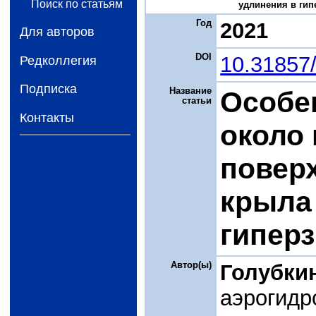
Поиск по статьям
удлинения в гипе
Год
2021
Для авторов
DOI
10.31857
Редколлегия
Подписка
Название
Особе
статьи
Контакты
около
повер
крыла
гиперз
Автор(ы)
Голубкин
аэрогидр