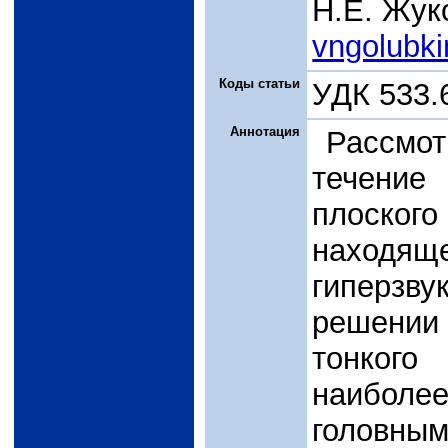
Н.Е. Жук
vngolubk
Коды статьи
УДК 533.
Аннотация
Рассмот
течение
плоск
находя
гиперзв
решении 
тонког
наиболе
голов