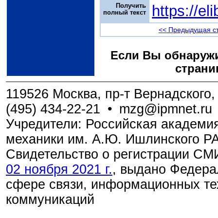
Получить
https://e
полный текст
<< Предыдущая с
Если Вы обнаружи
страни
119526 Москва, пр-т Вернадского, 
(495) 434-22-21
•
mzg@ipmnet.ru
Учредители: Российская академия
механики им. А.Ю. Ишлинского Р
Свидетельство о регистрации С
02 ноября 2021 г.
, выдано Федера
сфере связи, информационных те
коммуникаций