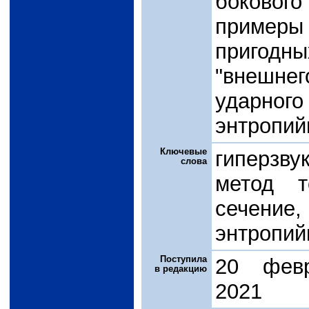
бокового
пример
пригод
"внешне
ударного
энтропий
Ключевые
гиперзву
слова
метод т
сечени
энтропий
Поступила
20 фев
в редакцию
2021