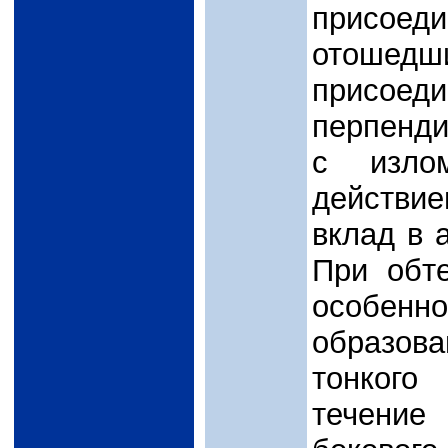
присоед
отошед
присое
перпенди
с изло
действие
вклад в 
При обт
особен
образов
тонкого
течени