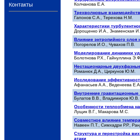
Колчанова Е.А.
Контакты
Трехволновые взаимодейств
Гапонов С.А., Терехова Н.М.
Характеристики турбулентног
Дорощенко И.А., Знаменская И.А
Влияние энтропийного слоя 
Погорелов И.О., Чувахов П.В.
Моделирование динамики уда
Болотнова Р.Х., Гайнуллина Э.Ф
Нестационарные двухфазные 
Романюк Д.А., Циркунов Ю.М.
Исследование эффективности
Афанасьев А.А., Веденеева Е.А
Внутренние гравитационные
Булатов В.В., Владимиров Ю.В.
Особенности теплообмена на
Лущик В.Г., Макарова М.С.
Совместное влияние темпера
Навеен П.Т., Симхадри Р.Р., Ран
Структура и перестройка ви
атаки