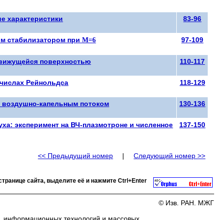
ие характеристики
83-96
ным стабилизатором при
М=6
97-109
движущейся поверхностью
110-117
 числах Рейнольдса
118-129
м воздушно-капельным потоком
130-136
ха: эксперимент на ВЧ-плазмотроне и численное
137-150
<< Предыдущий номер
|
Следующий номер >>
странице сайта, выделите её и нажмите
Ctrl+Enter
© Изв. РАН. МЖГ
и, информационных технологий и массовых