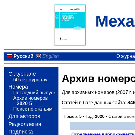
Меха
Русский
English
О журн
О журнале
Архив номер
60 лет журналу
Номера
Для архивных номеров (2007 г. 
Последний выпуск
Архив номеров
Статей в базе данных сайта:
84
2020-5
Поиск по статьям
Для авторов
Номер:
5
• Год:
2020
• Статей в но
Редколлегия
Подписка
Осредненные виброконвектив