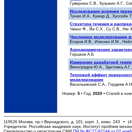
Гувернюк С.В., Кузьмин А.Г., С
Исследование влияния перем
Тунио И.А., Кумар Д., Хуссейн 
Структура течения и распре
Чжанг Ф., Йи С.Х., Су С.В., Ню Х
Численное моделирование в
Егоров И.В., Илюхин И.М., Ней
Аэродинамические характери
Горшков А.Б.
Измерение адиабатной темпе
Виноградов Ю.А., Здитовец А.Г.
Тепловой эффект поверхност
моделирование
Васильевский С.А., Гордеев А.Н
Номер:
5
• Год:
2020
• Статей в но
119526 Москва, пр-т Вернадского, д. 101, корп. 1, комн. 243
•
(4
Учредители: Российская академия наук, Институт проблем механ
Свидетельство о регистрации СМИ
ПИ № ФС77-82144 от 02 ноябр