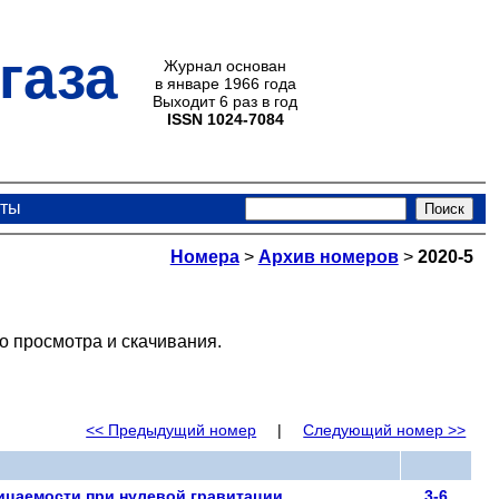
газа
Журнал основан
в январе 1966 года
Выходит 6 раз в год
ISSN 1024-7084
кты
Номера
>
Архив номеров
>
2020-5
о просмотра и скачивания.
<< Предыдущий номер
|
Следующий номер >>
ицаемости при нулевой гравитации
3-6