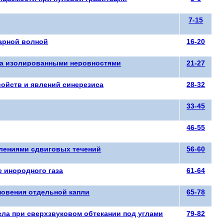
7-15
дарной волной
16-20
 за изолированными неровностями
21-27
войств и явлений синерезиса
28-32
33-45
46-55
лениями сдвиговых течений
56-60
 инородного газа
61-64
новения отдельной капли
65-78
ела при сверхзвуковом обтекании под углами
79-82