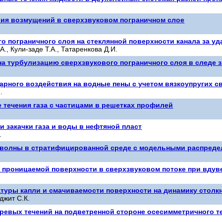
ия возмущений в сверхзвуковом пограничном слое
о пограничного слоя на стеклянной поверхности канала за у
., Кули-заде Т.А., Татаренкова Д.И.
на турбулизацию сверхзвукового пограничного слоя в следе
рного воздействия на водные пены с учетом вязкоупругих с
.
течения газа с частицами в решетках профилей
 закачки газа и воды в нефтяной пласт
.
 волны в стратифицированной среде с модельными распреде
 проницаемой поверхности в сверхзвуковом потоке при вдуве
туры капли и смачиваемости поверхности на динамику столк
джит С.К.
хревых течений на подветренной стороне осесимметричного т