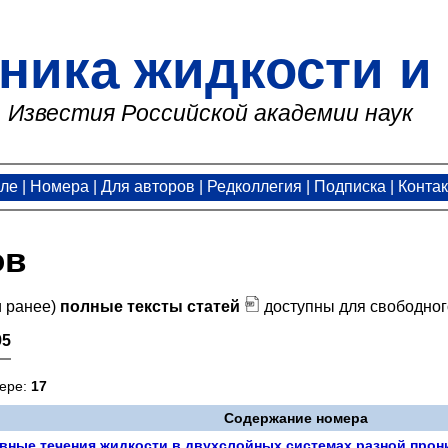
ника жидкости и 
Известия Российской академии наук
але
|
Номера
|
Для авторов
|
Редколлегия
|
Подписка
|
Конта
ов
и ранее)
полные тексты статей
доступны для свободног
95
мере:
17
Содержание номера
ные течения жидкости в двухслойных системах разной прон