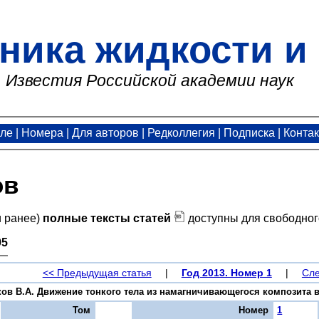
ника жидкости и 
Известия Российской академии наук
але
|
Номера
|
Для авторов
|
Редколлегия
|
Подписка
|
Конта
ов
и ранее)
полные тексты статей
доступны для свободног
95
<< Предыдущая статья
|
Год 2013. Номер 1
|
Сле
ков В.А. Движение тонкого тела из намагничивающегося композита в "
Том
Номер
1