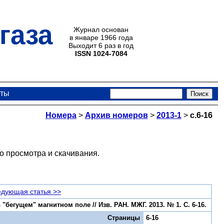
газа
Журнал основан
в январе 1966 года
Выходит 6 раз в год
ISSN 1024-7084
кты
Номера
>
Архив номеров
>
2013-1
>
с.6-16
о просмотра и скачивания.
дующая статья >>
бегущем" магнитном поле // Изв. РАН. МЖГ. 2013. № 1. С. 6-16.
Страницы
6-16