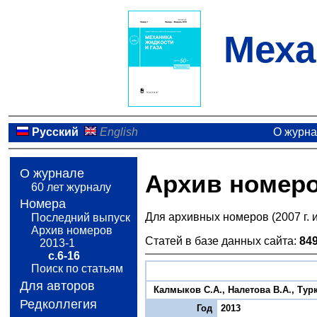
Меха
Русский
English
О журн
О журнале
Архив номер
60 лет журналу
Номера
Для архивных номеров (2007 г. 
Последний выпуск
Архив номеров
Статей в базе данных сайта:
84
2013-1
с.6-16
Поиск по статьям
Для авторов
Калмыков С.А., Налетова В.А., Тур
Редколлегия
Год
2013