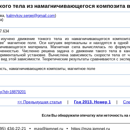
кого тела из намагничивающегося композита в
ва,
kalmykov.sergei@gmail.com
)
а)
7.634
 изучено движение тонкого тела из намагничивающегося композит
ее" магнитное поле. Оси катушек вертикальны и находятся в одной
гничивающегося материала. Магнитная сила вычислялась по формул
иченностью. Численно решена задача о движении такого тела в кан
ериментальной установке. Вычислена зависимость скорости тела от 
 вид этой зависимости. Теоретические результаты сравниваются с экс
ость, намагничивающиеся композиты, магнитное поле
.asp?id=18879201
<< Предыдущая статья
|
Год 2013. Номер 1
|
Сле
Если Вы обнаружили опечатку или неточность на 
95) 434-22-21
•
mzg@ipmnet.ru
•
https://mzg.ipmnet.ru