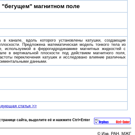
 "бегущем" магнитном поле
а в канале, вдоль которого установлены катушки, создающие
 плоскости. Предложена математическая модель тонкого тела из
е, используемой в феррогидродинамике магнитных жидкостей с
але в вертикальной плоскости под действием магнитного поля,
частоты переключения катушек и исследовано влияние различных
периментальными данными.
дующая статья >>
странице сайта, выделите её и нажмите
Ctrl+Enter
© Изв. РАН. МЖГ