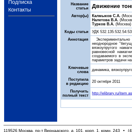
Подписка
Название
Движение тон
статьи
Контакты
Автор(ы)
Калмыков С.А.
(Моск
Налетова В.А.
(Москв
Турков В.А.
(Москва)
Коды статьи
УДК 532.135:532.54:53
Аннотация
Экспериментально
неоднородное "бегущ
вязкоупругого нама
равновесной намагн
создаваемого в эксп
параметров задачи на
Ключевые
динамика, вязкоупруг
слова
Поступила
20 октября 2011
в редакцию
Получить
http://elibrary.ru/item
полный текст
119526 Москва, пр-т Вернадского, д. 101, корп. 1, комн. 243
•
(4