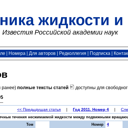
ника жидкости и 
Известия Российской академии наук
але
|
Номера
|
Для авторов
|
Редколлегия
|
Подписка
|
Конта
ов
и ранее)
полные тексты статей
доступны для свободног
95
<< Предыдущая статья
|
Год 2011. Номер 4
|
Сле
ичные течения несжимаемой жидкости между подвижными вращающимис
Том
Номер
4