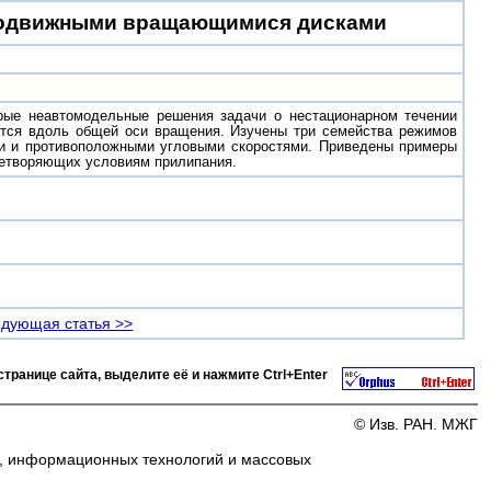
подвижными вращающимися дисками
рые неавтомодельные решения задачи о нестационарном течении
ся вдоль общей оси вращения. Изучены три семейства режимов
 и противоположными угловыми скоростями. Приведены примеры
летворяющих условиям прилипания.
дующая статья >>
странице сайта, выделите её и нажмите
Ctrl+Enter
© Изв. РАН. МЖГ
и, информационных технологий и массовых