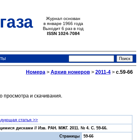
газа
Журнал основан
в январе 1966 года
Выходит 6 раз в год
ISSN 1024-7084
кты
Номера
>
Архив номеров
>
2011-4
>
с.59-66
о просмотра и скачивания.
дующая статья >>
я дисками // Изв. РАН. МЖГ. 2011. № 4. С. 59-66.
Страницы
59-66