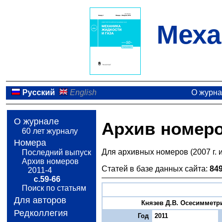
Меха
Русский
English
О журн
О журнале
Архив номер
60 лет журналу
Номера
Для архивных номеров (2007 г. 
Последний выпуск
Архив номеров
Статей в базе данных сайта:
84
2011-4
с.59-66
Поиск по статьям
Для авторов
Князев Д.В. Осесимметр
Редколлегия
Год
2011