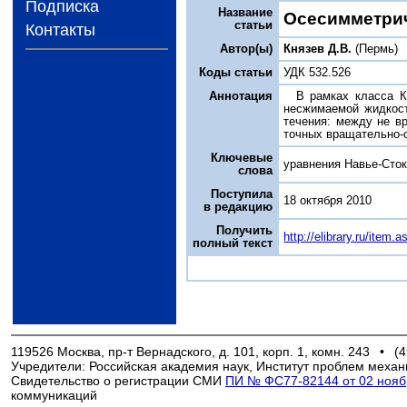
Подписка
Название
Осесимметри
статьи
Контакты
Автор(ы)
Князев Д.В.
(Пермь)
Коды статьи
УДК 532.526
Аннотация
В рамках класса К
несжимаемой жидкос
течения: между не 
точных вращательно-
Ключевые
уравнения Навье-Сток
слова
Поступила
18 октября 2010
в редакцию
Получить
http://elibrary.ru/item
полный текст
119526 Москва, пр-т Вернадского, д. 101, корп. 1, комн. 243
•
(4
Учредители: Российская академия наук, Институт проблем механ
Свидетельство о регистрации СМИ
ПИ № ФС77-82144 от 02 ноябр
коммуникаций