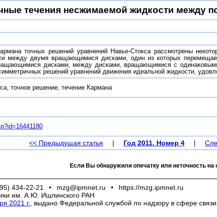
чные течения несжимаемой жидкости между 
армана точных решений уравнений Навье-Стокса рассмотрены некото
ти между двумя вращающимися дисками, один из которых перемещает
вращающимися дисками, между дисками, вращающимися с одинаковыми
симметричных решений уравнений движения идеальной жидкости, удов
са, точное решение, течение Кармана
.asp?id=16441180
<< Предыдущая статья
|
Год 2011. Номер 4
|
Сле
Если Вы обнаружили опечатку или неточность на 
95) 434-22-21
•
mzg@ipmnet.ru
•
https://mzg.ipmnet.ru
ики им. А.Ю. Ишлинского РАН
я 2021 г.
, выдано Федеральной службой по надзору в сфере связ