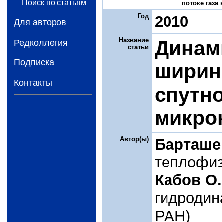
Поиск по статьям
потоке газа 
Год
2010
Для авторов
Название
Динам
Редколлегия
статьи
Подписка
ширин
Контакты
спутно
микро
Автор(ы)
Барташе
теплофиз
Кабов О.
гидродин
РАН)