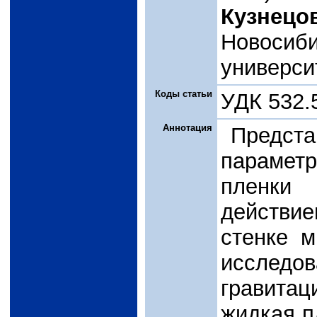
Кузнецов
Новосиби
универси
Коды статьи
УДК 532.
Аннотация
Предста
парамет
пленки
действи
стенке м
исследо
гравита
жидкая п