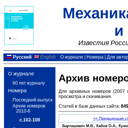
Механик
и
Известия Росси
Русский
English
О журнале
|
Номера
|
Для авто
О журнале
Архив номер
60 лет журналу
Номера
Для архивных номеров (2007 
просмотра и скачивания.
Последний выпуск
Архив номеров
Статей в базе данных сайта:
84
2010-6
<< Предыдущая с
с.102-108
Барташевич М.В., Кабов О.А., Куз