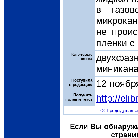
в газов
микрокан
не проис
пленки с
Ключевые
двухфазн
слова
миникана
Поступила
12 ноябр
в редакцию
Получить
http://el
полный текст
<< Предыдущая с
Если Вы обнаружи
страни