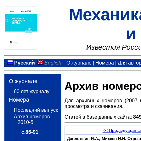
Механик
и
Известия Росси
Русский
English
О журнале
|
Номера
|
Для авто
О журнале
Архив номер
60 лет журналу
Номера
Для архивных номеров (2007 
просмотра и скачивания.
Последний выпуск
Архив номеров
Статей в базе данных сайта:
84
2010-5
<< Предыдущая с
с.86-91
Давлетшин И.А., Михеев Н.И. Отры