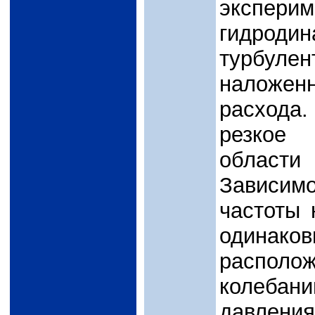
экспер
гидродин
турбул
наложен
расхода
резкое
област
Зависим
частоты 
одинаков
располо
колебан
давления