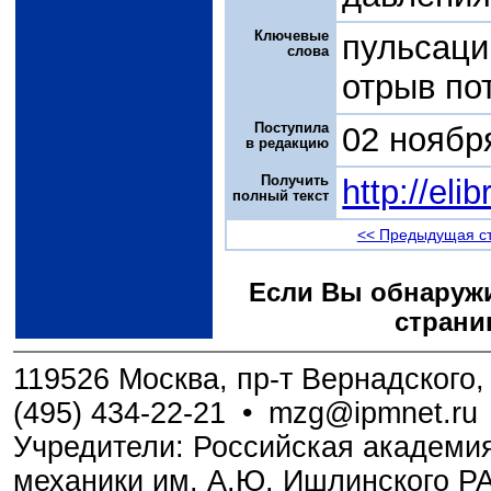
Ключевые
пульсаци
слова
отрыв по
Поступила
02 ноябр
в редакцию
Получить
http://el
полный текст
<< Предыдущая с
Если Вы обнаружи
страни
119526 Москва, пр-т Вернадского, 
(495) 434-22-21
•
mzg@ipmnet.ru
Учредители: Российская академия
механики им. А.Ю. Ишлинского Р