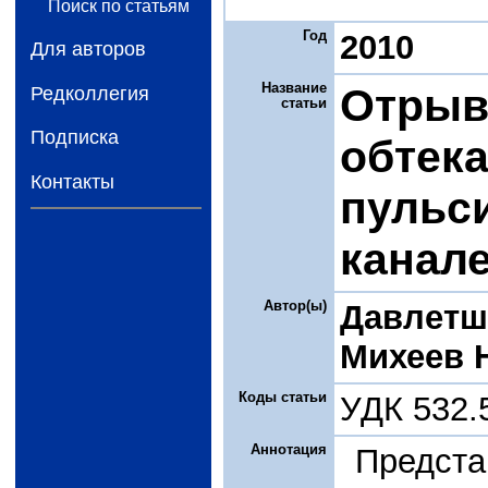
Поиск по статьям
Год
2010
Для авторов
Название
Отрыв
Редколлегия
статьи
Подписка
обтек
Контакты
пульс
канал
Автор(ы)
Давлетш
Михеев Н
Коды статьи
УДК 532.
Аннотация
Пред