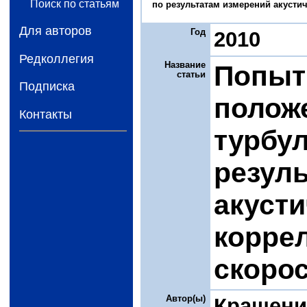
Поиск по статьям
по результатам измерений акустич
Для авторов
Год
2010
Редколлегия
Название
Попыт
статьи
Подписка
положе
Контакты
турбул
резул
акусти
корре
скоро
Автор(ы)
Крашени