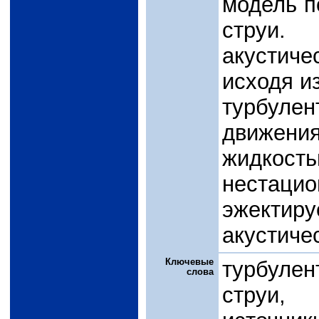
модель п
струи. 
акустиче
исходя и
турбул
движения
жидкость
нестац
эжекти
акустиче
Ключевые
турбуле
слова
струи, 