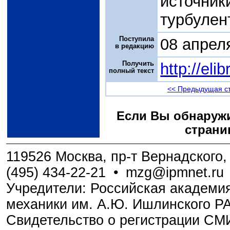
источн
турбулен
Поступила
08 апрел
в редакцию
Получить
http://el
полный текст
<< Предыдущая с
Если Вы обнаружи
страни
119526 Москва, пр-т Вернадского, 
(495) 434-22-21
•
mzg@ipmnet.ru
Учредители: Российская академия
механики им. А.Ю. Ишлинского Р
Свидетельство о регистрации С