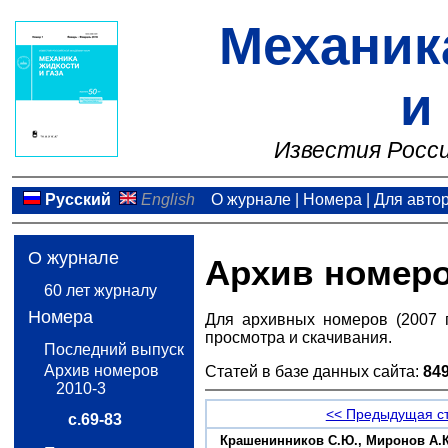
Механик
и
Известия Росси
Русский
English
О журнале
|
Номера
|
Для авто
О журнале
Архив номер
60 лет журналу
Номера
Для архивных номеров (2007 
просмотра и скачивания.
Последний выпуск
Архив номеров
Статей в базе данных сайта:
84
2010-3
<< Предыдущая с
с.69-83
Крашенинников С.Ю., Миронов А.К