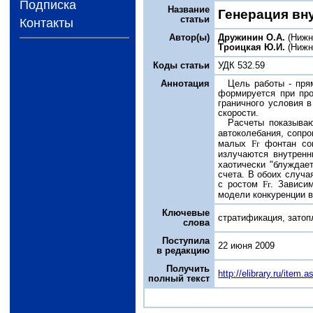
Подписка
Название
Генерация вн
статьи
Контакты
Автор(ы)
Дружинин О.А.
(Нижн
Троицкая Ю.И.
(Нижн
Коды статьи
УДК 532.59
Аннотация
Цель работы - пря
формируется при про
граничного условия 
скорости.
Расчеты показыва
автоколебания, сопр
малых
Fr
фонтан сов
излучаются внутрен
хаотически "блуждает
счета. В обоих случа
с ростом
Fr
. Зависи
модели конкуренции 
Ключевые
стратификация, затоп
слова
Поступила
22 июня 2009
в редакцию
Получить
http://elibrary.ru/item
полный текст