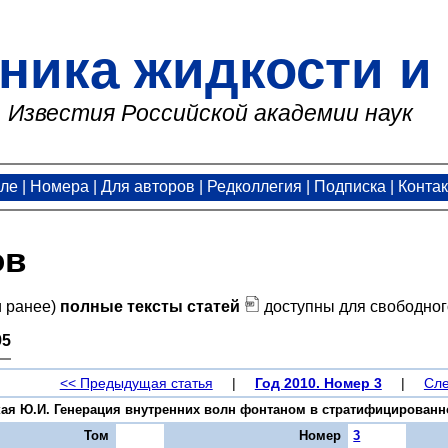
ника жидкости и 
Известия Российской академии наук
але
|
Номера
|
Для авторов
|
Редколлегия
|
Подписка
|
Конта
ов
и ранее)
полные тексты статей
доступны для свободног
95
<< Предыдущая статья
|
Год 2010. Номер 3
|
Сле
ая Ю.И. Генерация внутренних волн фонтаном в стратифицированной ж
Том
Номер
3