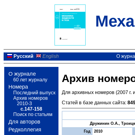
Меха
Русский
English
О журн
О журнале
Архив номер
60 лет журналу
Номера
Для архивных номеров (2007 г. 
Последний выпуск
Архив номеров
Статей в базе данных сайта:
84
2010-3
с.147-158
Поиск по статьям
Для авторов
Дружинин О.А., Троицк
Редколлегия
Год
2010