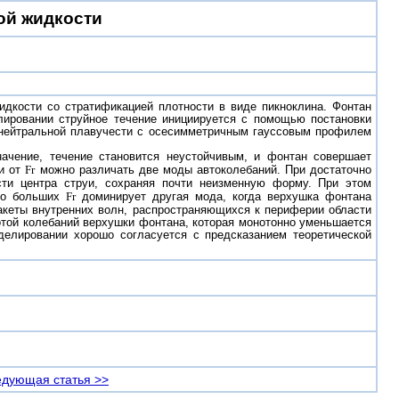
ой жидкости
дкости со стратификацией плотности в виде пикноклина. Фонтан
лировании струйное течение инициируется с помощью постановки
и нейтральной плавучести с осесимметричным гауссовым профилем
ачение, течение становится неустойчивым, и фонтан совершает
ти от
Fr
можно различать две моды автоколебаний. При достаточно
сти центра струи, сохраняя почти неизменную форму. При этом
чно больших
Fr
доминирует другая мода, когда верхушка фонтана
пакеты внутренних волн, распространяющихся к периферии области
тотой колебаний верхушки фонтана, которая монотонно уменьшается
елировании хорошо согласуется с предсказанием теоретической
дующая статья >>