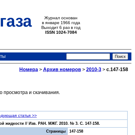
газа
Журнал основан
в январе 1966 года
Выходит 6 раз в год
ISSN 1024-7084
кты
Номера
>
Архив номеров
>
2010-3
>
с.147-158
о просмотра и скачивания.
дующая статья >>
идкости // Изв. РАН. МЖГ. 2010. № 3. С. 147-158.
Страницы
147-158