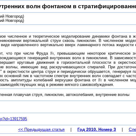
утренних волн фонтаном в стратифицированн
ий Новгород)
ий Новгород)
мое численное и теоретическое моделирование динамики фонтана в жи
никновении вертикальной струи сквозь пикноклин. В численном моде
в виде направленного вертикально вверх ламинарного потока жидкост
ют, что при числе Фруда
Fr
, превышающем некоторое критическое зн
овождающиеся генерацией внутренних волн в пикноклине. В зависимос
ершает круговые движения в горизонтальной плоскости в окрестно
ние волны, имеющие вид раскручивающихся спиралей. При достато
" в окрестности центра струи и периодически обрушается, генерируя 
ях основной пик в частотном спектре внутренних волн совпадает с час
мость амплитуды колебаний верхушки фонтана от
Fr
в численном мод
взаимодействующих мод в режиме мягкого самовозбуждения.
ленная плавучая струя, пикноклин, автоколебания, внутренние волны
.asp?id=13917595
<< Предыдущая статья
|
Год 2010. Номер 3
|
Сле