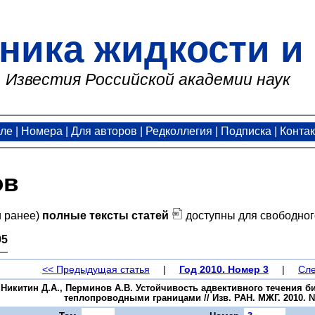
ника жидкости и 
Известия Российской академии наук
але
|
Номера
|
Для авторов
|
Редколлегия
|
Подписка
|
Конта
ов
и ранее)
полные тексты статей
доступны для свободног
95
<< Предыдущая статья
|
Год 2010. Номер 3
|
Сле
 Никитин Д.А., Перминов А.В. Устойчивость адвективного течения 
теплопроводными границами // Изв. РАН. МЖГ. 2010. № 