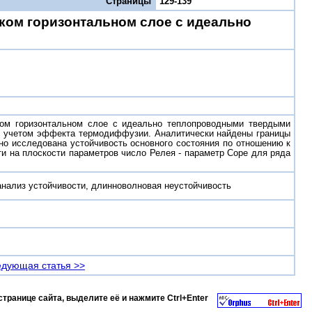
Страницы
129-139
ском горизонтальном слое с идеально
ском горизонтальном слое с идеально теплопроводными твердыми
 с учетом эффекта термодиффузии. Аналитически найдены границы
о исследована устойчивость основного состояния по отношению к
и на плоскости параметров число Релея - параметр Соре для ряда
анализ устойчивости, длинноволновая неустойчивость
дующая статья >>
странице сайта, выделите её и нажмите
Ctrl+Enter