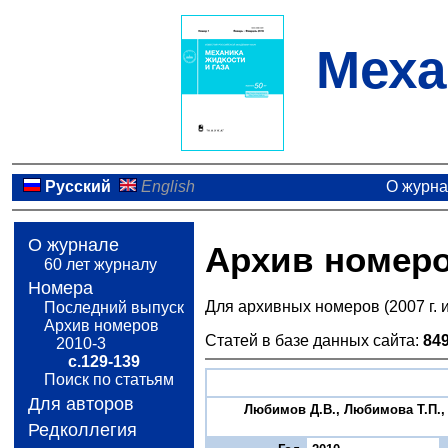
Меха
Русский
English
О журн
О журнале
Архив номер
60 лет журналу
Номера
Для архивных номеров (2007 г. 
Последний выпуск
Архив номеров
Статей в базе данных сайта:
84
2010-3
с.129-139
Поиск по статьям
Для авторов
Любимов Д.В., Любимова Т.П.,
Редколлегия