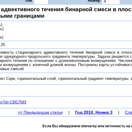
Том
Номер
3
 адвективного течения бинарной смеси в пло
ными границами
ь)
ь)
ь)
.25
чивость стационарного адвективного течения бинарной смеси в пло
ии однородного продольного градиента температуры. Задача решается
нарного течения по отношению к длинноволновым возмущениям. Численн
м возмущениям с конечной длиной волны. Построены карты устойчивост
зовых смесей.
кт Соре, горизонтальный слой, горизонтальный градиент температуры, 
.asp?id=13917593
<< Предыдущая статья
|
Год 2010. Номер 3
|
Сле
Если Вы обнаружили опечатку или неточность на 