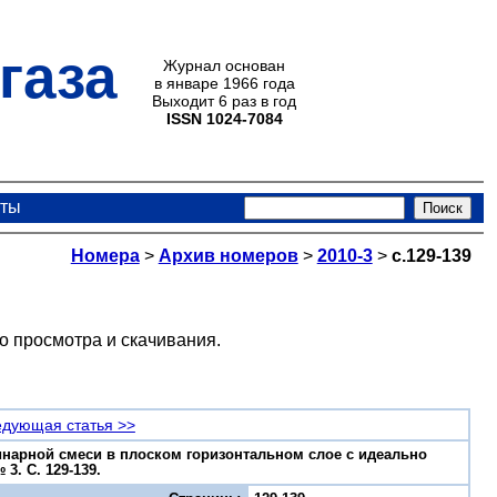
газа
Журнал основан
в январе 1966 года
Выходит 6 раз в год
ISSN 1024-7084
кты
Номера
>
Архив номеров
>
2010-3
>
с.129-139
о просмотра и скачивания.
дующая статья >>
бинарной смеси в плоском горизонтальном слое с идеально
3. С. 129-139.