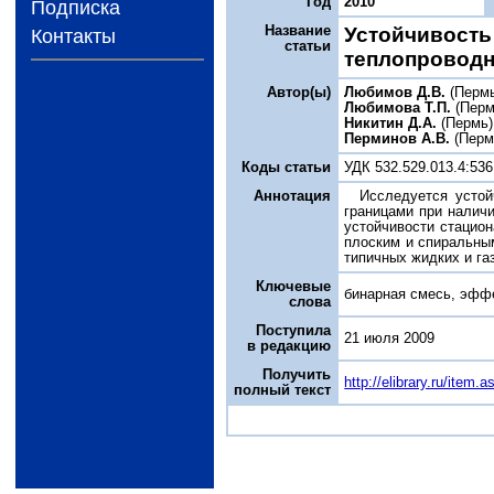
Год
2010
Подписка
Название
Устойчивость
Контакты
статьи
теплопровод
Автор(ы)
Любимов Д.В.
(Перм
Любимова Т.П.
(Перм
Никитин Д.А.
(Пермь)
Перминов А.В.
(Перм
Коды статьи
УДК 532.529.013.4:536
Аннотация
Исследуется устой
границами при налич
устойчивости стацио
плоским и спиральны
типичных жидких и га
Ключевые
бинарная смесь, эффе
слова
Поступила
21 июля 2009
в редакцию
Получить
http://elibrary.ru/item
полный текст