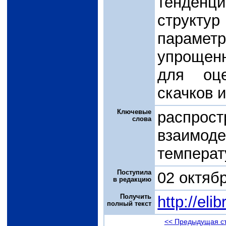
тенденц
структу
параме
упрощенн
для оце
скачков и
Ключевые
распрос
слова
взаимод
температ
Поступила
02 октяб
в редакцию
Получить
http://el
полный текст
<< Предыдущая с