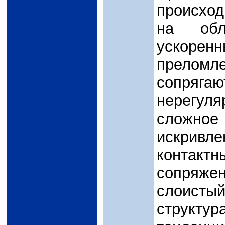
происход
на обл
ускорен
прелом
сопряг
нерегул
сложн
искривле
контактн
сопряже
слоисты
структу