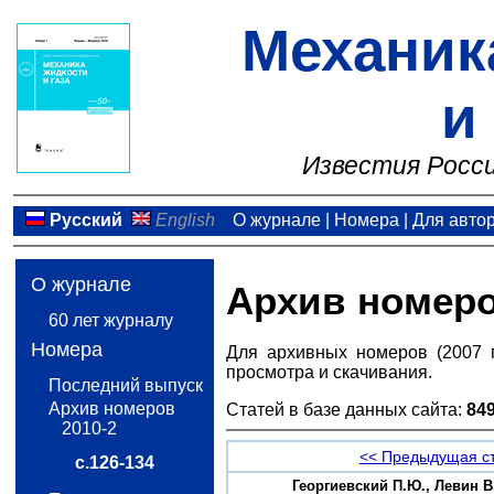
Механик
и
Известия Росси
Русский
English
О журнале
|
Номера
|
Для авто
О журнале
Архив номер
60 лет журналу
Номера
Для архивных номеров (2007 
просмотра и скачивания.
Последний выпуск
Архив номеров
Статей в базе данных сайта:
84
2010-2
<< Предыдущая с
с.126-134
Георгиевский П.Ю., Левин 