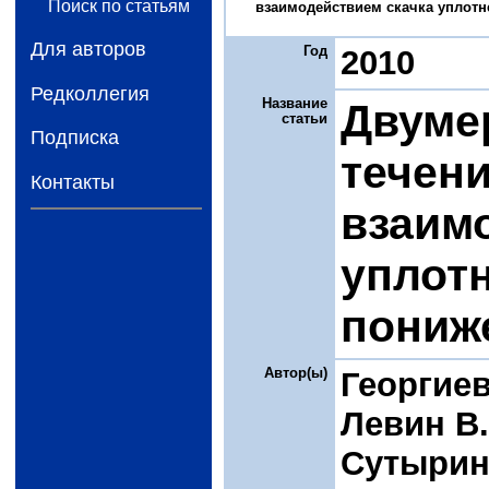
Поиск по статьям
взаимодействием скачка уплотне
Для авторов
Год
2010
Редколлегия
Название
Двуме
статьи
Подписка
течен
Контакты
взаим
уплотн
пониж
Автор(ы)
Георгие
Левин В.
Сутырин 