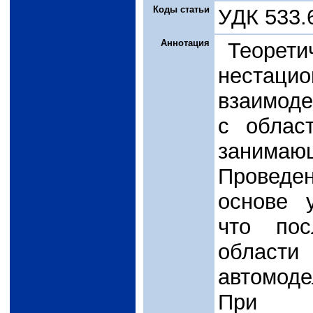
Коды статьи
УДК 533.
Аннотация
Теорет
нестацио
взаимоде
с облас
занима
Проведе
основе 
что пос
област
автомоде
При ре