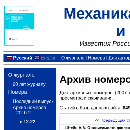
Механик
и
Известия Росси
Русский
English
О журнале
|
Номера
|
Для авто
О журнале
Архив номер
60 лет журналу
Номера
Для архивных номеров (2007 
просмотра и скачивания.
Последний выпуск
Архив номеров
Статей в базе данных сайта:
84
2010-2
<< Предыдущая с
с.12-22
Штейн A.А. О зависимости давлени