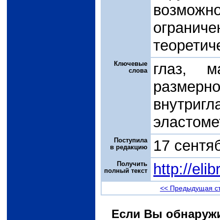
возможн
огранич
теоретич
Ключевые
глаз, м
слова
разме
внутриг
эластоме
Поступила
17 сентя
в редакцию
Получить
http://el
полный текст
<< Предыдущая с
Если Вы обнаружи