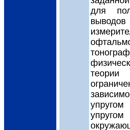
заданно
для пол
выводо
измерит
офтальмо
тоногр
физичес
теории 
огранич
зависим
упругом
упругом
окружаю