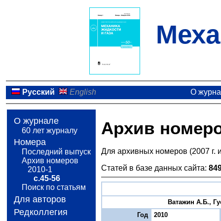
Меха
Русский
English
О журн
О журнале
Архив номер
60 лет журналу
Номера
Для архивных номеров (2007 г. 
Последний выпуск
Архив номеров
Статей в базе данных сайта:
84
2010-1
с.45-56
Поиск по статьям
Для авторов
Ватажин А.Б., Г
Редколлегия
Год
2010