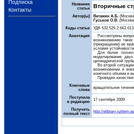
Подписка
Название
Вторичные ст
статьи
Контакты
Автор(ы)
Ватажин А.Б.
(Москва
Гуськов О.В.
(Москва
Коды статьи
УДК 532.525.2:662.613
Аннотация
Рассмотрены вопро
возникновению таких
(прекращении) ее вра
условия устойчивости
Для более полног
моделирование двух
цилиндрической трубе
Во второй ситуации
возникновении и вне
конечного объема и вы
Проведен качествен
Ключевые
вращательное течение
слова
Поступила
17 сентября 2009
в редакцию
Получить
http://elibrary.ru/item
полный текст