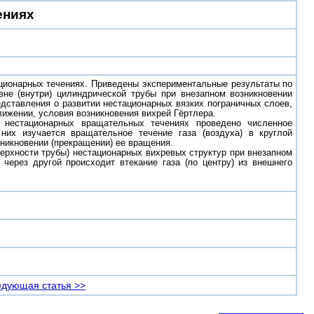
ениях
ционарных течениях. Приведены экспериментальные результаты по
вне (внутри) цилиндрической трубы при внезапном возникновении
едставления о развитии нестационарных вязких пограничных слоев,
ижении, условия возникновения вихрей Гёртлера.
 нестационарных вращательных течениях проведено численное
их изучается вращательное течение газа (воздуха) в круглой
никновении (прекращении) ее вращения.
верхности трубы) нестационарных вихревых структур при внезапном
через другой происходит втекание газа (по центру) из внешнего
дующая статья >>