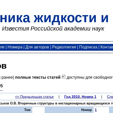
ника жидкости и 
Известия Российской академии наук
але
|
Номера
|
Для авторов
|
Редколлегия
|
Подписка
|
Конта
ов
и ранее)
полные тексты статей
доступны для свободног
95
<< Предыдущая статья
|
Год 2010. Номер 1
|
Сле
уськов О.В. Вторичные структуры в нестационарных вращающихся тече
Том
Номер
1