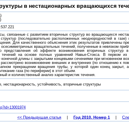
руктуры в нестационарных вращающихся теч
)
)
:537.221
сы, связанные с развитием вторичных структур во вращающихся неста
 структур (последовательно расположенных неоднородностей в газе) 
щения. Для качественного объяснения этих результатов привлечены пр
 осесимметричных вращательных течений, полученные в невязком прибл
о представления об эффекте возникновения вторичных структур в
 течений на основе полных уравнений Навье-Стокса. В первом из н
 конечной длины с закрытыми концевыми сечениями при мгновенном воз
 рассмотрено возникновение внешних и внутренних (по отношению к по
запном прекращении вращения трубы, у которой один конец закрыт, а 
текание газа (по периферии) в этот объем.
ный и количественный анализ характеристик течения.
, нестационарность, устойчивость, вторичные структуры
.asp?id=13001974
<< Предыдущая статья
|
Год 2010. Номер 1
|
Сле