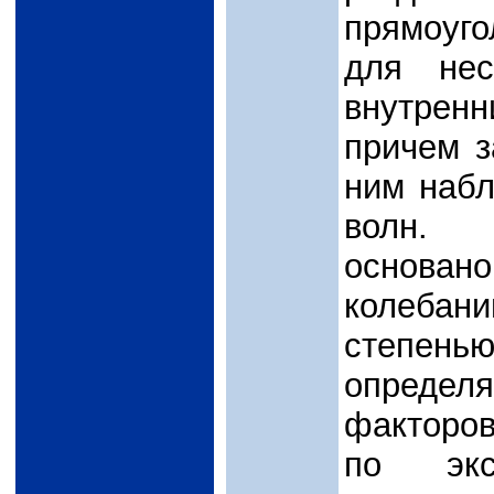
прямоуг
для нес
внутренн
причем з
ним набл
волн. Т
основано
колебан
степень
опреде
факторов
по экс