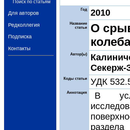
Поиск по статьям
Год
2010
Для авторов
Название
О сры
Редколлегия
статьи
Подписка
колеб
Контакты
Автор(ы)
Калинич
Секерж-
Коды статьи
УДК 532.
Аннотация
В усл
исследо
поверх
раздел