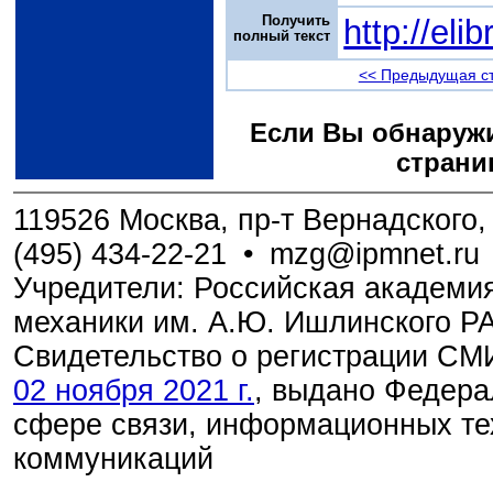
Получить
http://el
полный текст
<< Предыдущая с
Если Вы обнаружи
страни
119526 Москва, пр-т Вернадского, 
(495) 434-22-21
•
mzg@ipmnet.ru
Учредители: Российская академия
механики им. А.Ю. Ишлинского Р
Свидетельство о регистрации С
02 ноября 2021 г.
, выдано Федера
сфере связи, информационных те
коммуникаций