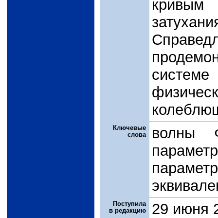
кривым
затухан
Справе
продемо
системе
физичес
колеблющ
Ключевые
волны Ф
слова
параме
парам
эквивале
Поступила
29 июня 
в редакцию