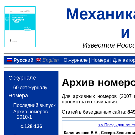
Механик
и
Известия Росси
Русский
English
О журнале
|
Номера
|
Для авто
О журнале
Архив номер
60 лет журналу
Номера
Для архивных номеров (2007 
просмотра и скачивания.
Последний выпуск
Архив номеров
Статей в базе данных сайта:
84
2010-1
<< Предыдущая с
с.128-136
Калиниченко В.А., Секерж-Зенькови