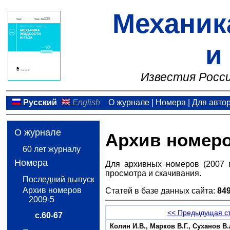
Механик
и
Известия Росси
Русский
English
О журнале
|
Номера
|
Для авто
О журнале
Архив номер
60 лет журналу
Номера
Для архивных номеров (2007 
просмотра и скачивания.
Последний выпуск
Архив номеров
Статей в базе данных сайта:
84
2009-5
<< Предыдущая с
с.60-67
Колин И.В., Марков В.Г., Суханов 