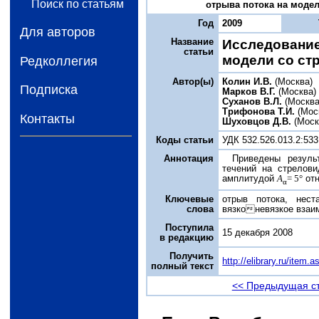
Поиск по статьям
отрыва потока на модели
Год
2009
Для авторов
Название
Исследование
статьи
модели со с
Редколлегия
Автор(ы)
Колин И.В.
(Москва)
Подписка
Марков В.Г.
(Москва)
Суханов В.Л.
(Москва
Трифонова Т.И.
(Мос
Контакты
Шуховцов Д.В.
(Моск
Коды статьи
УДК 532.526.013.2:533
Аннотация
Приведены резуль
течений на стрелов
амплитудой
A
= 5°
отн
α
Ключевые
отрыв потока, нест
слова
вязконевязкое взаим
Поступила
15 декабря 2008
в редакцию
Получить
http://elibrary.ru/item
полный текст
<< Предыдущая с