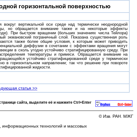
одной горизонтальной поверхностью
я вокруг вертикальной оси среде над термически неоднородной
еды, но обращается внимание также и на некоторые эффекты
воде). При быстром вращении (больших значениях числа Тейлора)
ьный экмановский пограничный слой. Показана существенная роль
иваются также более общие условия, к которым может приводить
ренциальной диффузии в сочетании с эффектами вращения могут
векции в сколь угодно устойчиво стратифицированную среду. При
аспределения температуры и примеси. Обращается внимание на
вращающейся устойчиво стратифицированной среде у термически
но в горизонтальном направлении; так что решение при повороте
тифицированной жидкости.
дующая статья >>
странице сайта, выделите её и нажмите
Ctrl+Enter
© Изв. РАН. МЖГ
и, информационных технологий и массовых