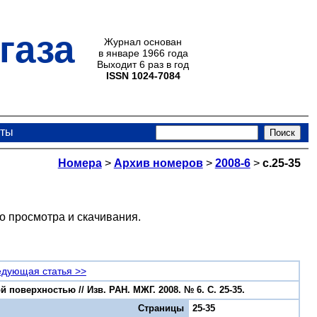
газа
Журнал основан
в январе 1966 года
Выходит 6 раз в год
ISSN 1024-7084
кты
Номера
>
Архив номеров
>
2008-6
>
с.25-35
о просмотра и скачивания.
дующая статья >>
оверхностью // Изв. РАН. МЖГ. 2008. № 6. С. 25-35.
Страницы
25-35