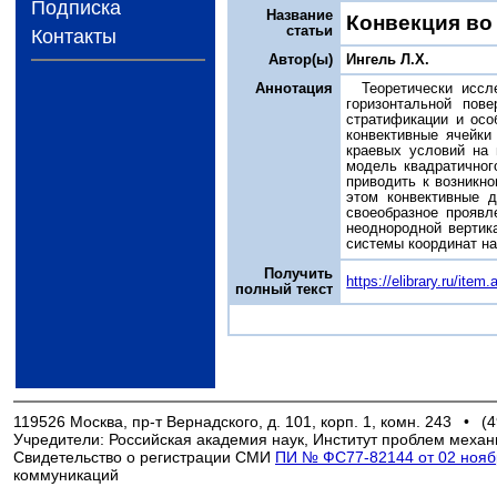
Подписка
Название
Конвекция во
статьи
Контакты
Автор(ы)
Ингель Л.X.
Аннотация
Теоретически иссл
горизонтальной пов
стратификации и осо
конвективные ячейки
краевых условий на 
модель квадратичног
приводить к возникн
этом конвективные 
своеобразное проявл
неоднородной вертик
системы координат н
Получить
https://elibrary.ru/ite
полный текст
119526 Москва, пр-т Вернадского, д. 101, корп. 1, комн. 243
•
(4
Учредители: Российская академия наук, Институт проблем механ
Свидетельство о регистрации СМИ
ПИ № ФС77-82144 от 02 ноябр
коммуникаций