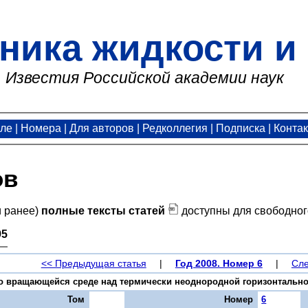
ника жидкости и 
Известия Российской академии наук
але
|
Номера
|
Для авторов
|
Редколлегия
|
Подписка
|
Конта
ов
и ранее)
полные тексты статей
доступны для свободног
95
<< Предыдущая статья
|
Год 2008. Номер 6
|
Сле
о вращающейся среде над термически неоднородной горизонтальной п
Том
Номер
6