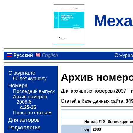
Меха
Русский
English
О журн
О журнале
Архив номер
60 лет журналу
Номера
Для архивных номеров (2007 г. 
Последний выпуск
Архив номеров
Статей в базе данных сайта:
84
2008-6
с.25-35
Поиск по статьям
Для авторов
Ингель Л.X. Конвекция в
Редколлегия
Год
2008