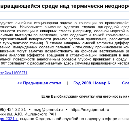
 вращающейся среде над термически неоднор
едуется линейная стационарная задача о конвекции во вращающейс
ерхностью. Наибольшее внимание уделено случаю однородной ср
бенности конвекции в бинарных смесях (например, соленой морской 
 сильно вытянуты по вертикали, хотя содержат и тонкий горизонтал
горизонтальной поверхности (помимо условия прилипания, рассматр
о турбулентного трения). В случае бинарных смесей эффекты диффе
овению "вынужденных солевых пальцев" - глубокому проникновению кон
движения могут заметно воздействовать на фоновые вертикальные р
ение аналогии эффектов вращения и стратификации: конвекция в не
альной поверхности аналогичным образом глубоко проникает в среду, 
а
90°
совпадает с рассматриваемым здесь случаем вращающейся нестра
m.asp?id=11606271
<< Предыдущая статья
|
Год 2008. Номер 6
|
Сле
Если Вы обнаружили опечатку или неточность на 
95) 434-22-21
•
mzg@ipmnet.ru
•
https://mzg.ipmnet.ru
ики им. А.Ю. Ишлинского РАН
я 2021 г.
, выдано Федеральной службой по надзору в сфере связ