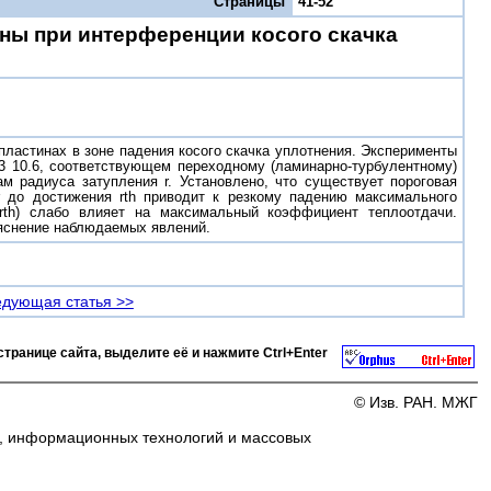
Страницы
41-52
ны при интерференции косого скачка
ластинах в зоне падения косого скачка уплотнения. Эксперименты
.3 10.6, соответствующем переходному (ламинарно-турбулентному)
м радиуса затупления r. Установлено, что существует пороговая
r до достижения rth приводит к резкому падению максимального
rth) слабо влияет на максимальный коэффициент теплоотдачи.
ъяснение наблюдаемых явлений.
дующая статья >>
странице сайта, выделите её и нажмите
Ctrl+Enter
© Изв. РАН. МЖГ
и, информационных технологий и массовых