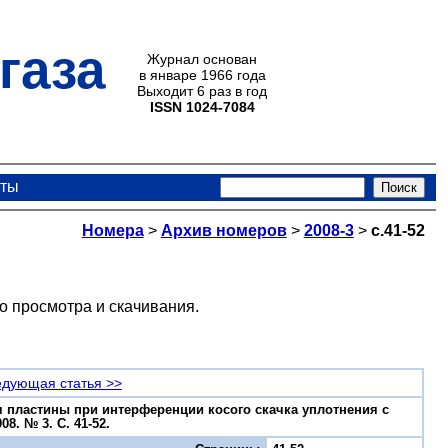
газа
Журнал основан
в январе 1966 года
Выходит 6 раз в год
ISSN 1024-7084
кты
Номера
>
Архив номеров
>
2008-3
>
с.41-52
о просмотра и скачивания.
дующая статья >>
я пластины при интерференции косого скачка уплотнения с
8. № 3. С. 41-52.