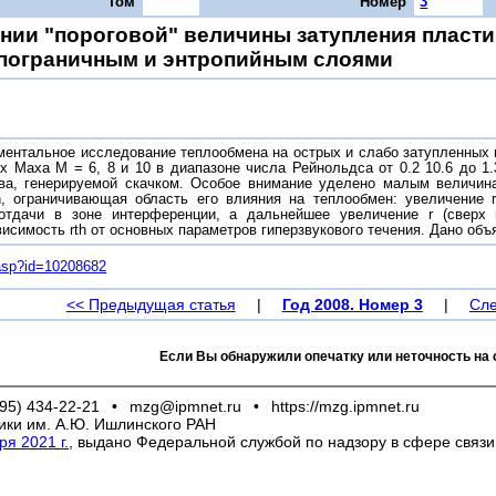
Том
Номер
3
нии "пороговой" величины затупления пласти
 пограничным и энтропийным слоями
ентальное исследование теплообмена на острых и слабо затупленных п
х Маха М = 6, 8 и 10 в диапазоне числа Рейнольдса от 0.2 10.6 до 1
ва, генерируемой скачком. Особое внимание уделено малым величина
h, ограничивающая область его влияния на теплообмен: увеличение 
отдачи в зоне интерференции, а дальнейшее увеличение r (сверх 
исимость rth от основных параметров гиперзвукового течения. Дано об
m.asp?id=10208682
<< Предыдущая статья
|
Год 2008. Номер 3
|
Сле
Если Вы обнаружили опечатку или неточность на 
95) 434-22-21
•
mzg@ipmnet.ru
•
https://mzg.ipmnet.ru
ики им. А.Ю. Ишлинского РАН
я 2021 г.
, выдано Федеральной службой по надзору в сфере связ