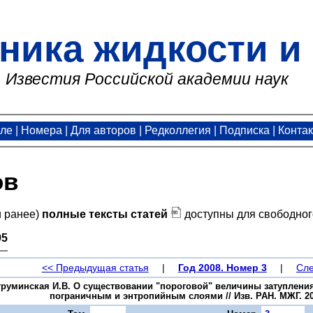
ника жидкости и 
Известия Российской академии наук
але
|
Номера
|
Для авторов
|
Редколлегия
|
Подписка
|
Конта
ов
и ранее)
полные тексты статей
доступны для свободног
95
<< Предыдущая статья
|
Год 2008. Номер 3
|
Сле
Струминская И.В. О существовании "пороговой" величины затуплени
пограничным и энтропийным слоями // Изв. РАН. МЖГ. 200