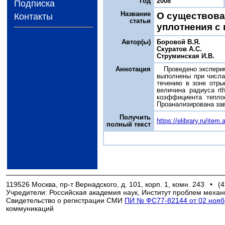
Год
2008
Подписка
Название
О существова
Контакты
статьи
уплотнения с
Автор(ы)
Боровой В.Я.
Скуратов А.С.
Струминская И.В.
Аннотация
Проведено эксперим
выполнены при числа
течению в зоне отры
величина радиуса rt
коэффициента тепло
Проанализирована зав
Получить
https://elibrary.ru/ite
полный текст
119526 Москва, пр-т Вернадского, д. 101, корп. 1, комн. 243
•
(4
Учредители: Российская академия наук, Институт проблем механ
Свидетельство о регистрации СМИ
ПИ № ФС77-82144 от 02 ноябр
коммуникаций