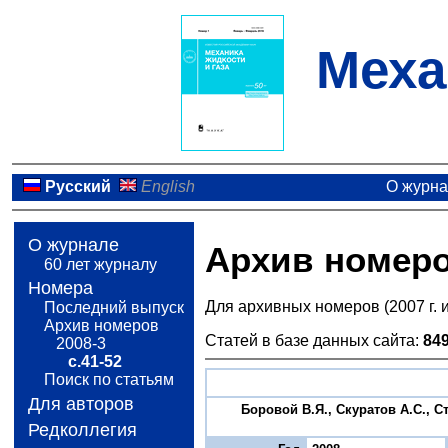
Меха
Русский
English
О журн
О журнале
Архив номер
60 лет журналу
Номера
Для архивных номеров (2007 г. 
Последний выпуск
Архив номеров
Статей в базе данных сайта:
84
2008-3
с.41-52
Поиск по статьям
Для авторов
Боровой В.Я., Скуратов А.С., 
Редколлегия