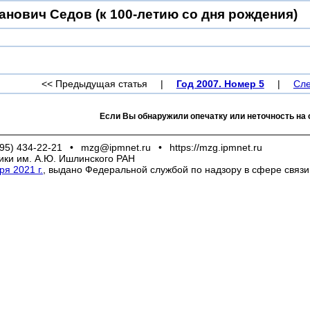
анович Седов (к 100-летию со дня рождения)
<< Предыдущая статья
|
Год 2007. Номер 5
|
Сле
Если Вы обнаружили опечатку или неточность на 
95) 434-22-21
•
mzg@ipmnet.ru
•
https://mzg.ipmnet.ru
ики им. А.Ю. Ишлинского РАН
я 2021 г.
, выдано Федеральной службой по надзору в сфере связ