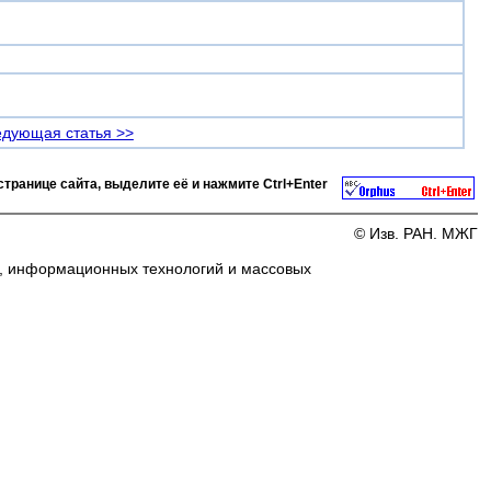
дующая статья >>
странице сайта, выделите её и нажмите
Ctrl+Enter
© Изв. РАН. МЖГ
и, информационных технологий и массовых