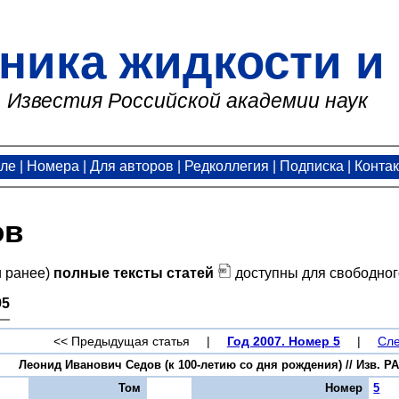
ника жидкости и 
Известия Российской академии наук
але
|
Номера
|
Для авторов
|
Редколлегия
|
Подписка
|
Конта
ов
и ранее)
полные тексты статей
доступны для свободног
95
<< Предыдущая статья
|
Год 2007. Номер 5
|
Сле
Леонид Иванович Седов (к 100-летию со дня рождения) // Изв. РАН
Том
Номер
5