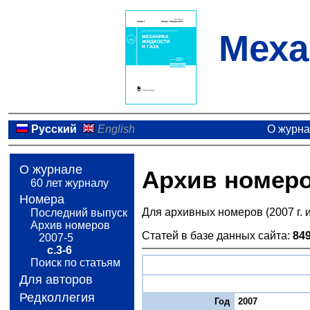
Меха
Русский
English
О журн
О журнале
Архив номер
60 лет журналу
Номера
Для архивных номеров (2007 г. 
Последний выпуск
Архив номеров
Статей в базе данных сайта:
84
2007-5
с.3-6
Поиск по статьям
Для авторов
Редколлегия
Год
2007