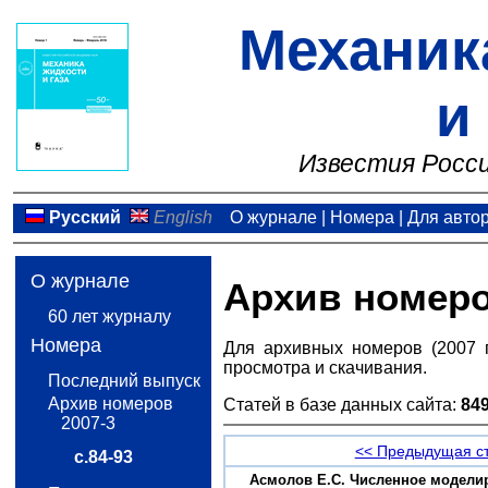
Механик
и
Известия Росси
Русский
English
О журнале
|
Номера
|
Для авто
О журнале
Архив номер
60 лет журналу
Номера
Для архивных номеров (2007 
просмотра и скачивания.
Последний выпуск
Архив номеров
Статей в базе данных сайта:
84
2007-3
<< Предыдущая с
с.84-93
Асмолов Е.С. Численное моделир