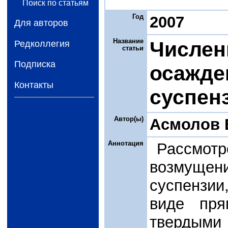
Поиск по статьям
Год
2007
Для авторов
Название
Числен
Редколлегия
статьи
Подписка
осажде
Контакты
суспен
Автор(ы)
Асмолов 
Аннотация
Рассмотр
возмуще
суспензи
виде пря
твердыми