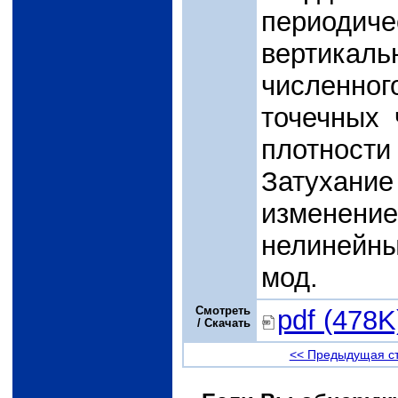
периодич
вертика
численн
точечных 
плотности
Затухан
изменени
нелинейн
мод.
Смотреть
pdf (478K
/ Скачать
<< Предыдущая с