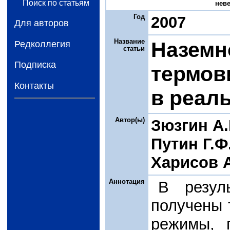
Поиск по статьям
неве
Год
2007
Для авторов
Название
Наземн
Редколлегия
статьи
Подписка
термов
Контакты
в реал
Автор(ы)
Зюзгин А.
Путин Г.Ф
Харисов 
Аннотация
В резул
получены 
режимы, 