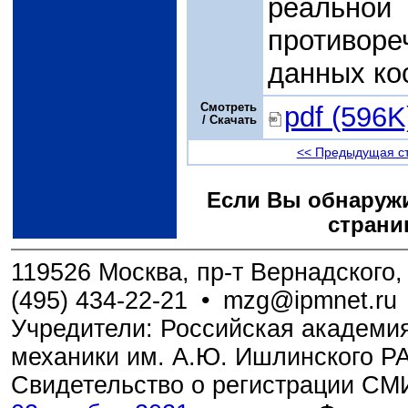
реальной 
противор
данных ко
Смотреть
pdf (596K
/ Скачать
<< Предыдущая с
Если Вы обнаружи
страни
119526 Москва, пр-т Вернадского, 
(495) 434-22-21
•
mzg@ipmnet.ru
Учредители: Российская академия
механики им. А.Ю. Ишлинского Р
Свидетельство о регистрации С