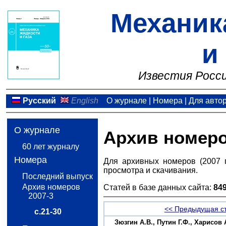
Механик
и
Известия Росси
Русский
English
О журнале
|
Номера
|
Для авто
О журнале
Архив номер
60 лет журналу
Номера
Для архивных номеров (2007 
просмотра и скачивания.
Последний выпуск
Архив номеров
Статей в базе данных сайта:
84
2007-3
<< Предыдущая с
с.21-30
Зюзгин А.В., Путин Г.Ф., Харис