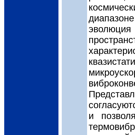
космичес
диапазон
эволюци
пространс
характе
квазис
микроу
виброк
Предста
согласуют
и позвол
термовиб