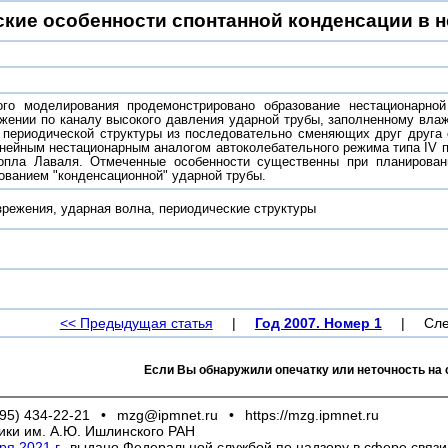
кие особенности спонтанной конденсации в 
)
ого моделирования продемонстрировано образование нестационарной
жении по каналу высокого давления ударной трубы, заполненному влаж
 периодической структуры из последовательно сменяющих друг друга
инейным нестационарным аналогом автоколебательного режима типа IV 
сопла Лаваля. Отмеченные особенности существенны при планирован
ованием "конденсационной" ударной трубы.
зрежения, ударная волна, периодические структуры
<< Предыдущая статья
|
Год 2007. Номер 1
|
Сле
Если Вы обнаружили опечатку или неточность на 
95) 434-22-21
•
mzg@ipmnet.ru
•
https://mzg.ipmnet.ru
ики им. А.Ю. Ишлинского РАН
я 2021 г.
, выдано Федеральной службой по надзору в сфере связ