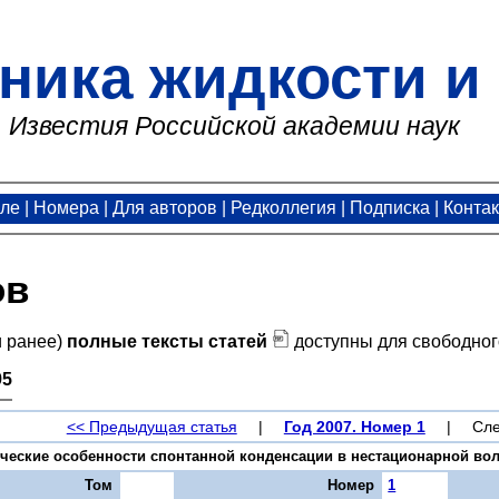
ника жидкости и 
Известия Российской академии наук
але
|
Номера
|
Для авторов
|
Редколлегия
|
Подписка
|
Конта
ов
и ранее)
полные тексты статей
доступны для свободног
95
<< Предыдущая статья
|
Год 2007. Номер 1
|
Сле
еские особенности спонтанной конденсации в нестационарной волне 
Том
Номер
1