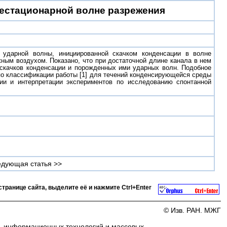
нестационарной волне разрежения
 ударной волны, инициированной скачком конденсации в волне
ным воздухом. Показано, что при достаточной длине канала в нем
 скачков конденсации и порожденных ими ударных волн. Подобное
по классификации работы [1] для течений конденсирующейся среды
ии и интерпретации экспериментов по исследованию спонтанной
дующая статья >>
странице сайта, выделите её и нажмите
Ctrl+Enter
© Изв. РАН. МЖГ
и, информационных технологий и массовых