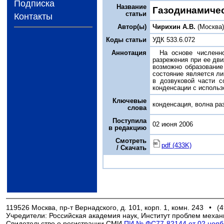
Подписка
Название
Газодинамичес
статьи
Контакты
Автор(ы)
Чирихин А.В.
(Москва
Коды статьи
УДК 533.6.072
Аннотация
На основе численн
разрежения при ее дви
возможно образование
состояние является л
в дозвуковой части 
конденсации с использ
Ключевые
конденсация, волна ра
слова
Поступила
02 июня 2006
в редакцию
Смотреть
pdf (433K)
/ Скачать
119526 Москва, пр-т Вернадского, д. 101, корп. 1, комн. 243
•
(4
Учредители: Российская академия наук, Институт проблем механ
Свидетельство о регистрации СМИ
ПИ № ФС77-82144 от 02 ноябр