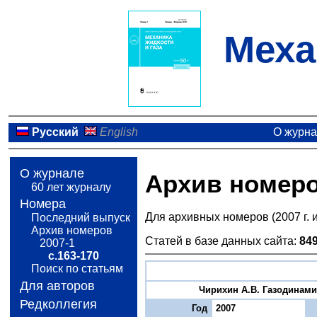
Меха
Русский
English
О журн
О журнале
Архив номер
60 лет журналу
Номера
Для архивных номеров (2007 г. 
Последний выпуск
Архив номеров
Статей в базе данных сайта:
84
2007-1
с.163-170
Поиск по статьям
Для авторов
Чирихин А.В. Газодинамич
Редколлегия
Год
2007