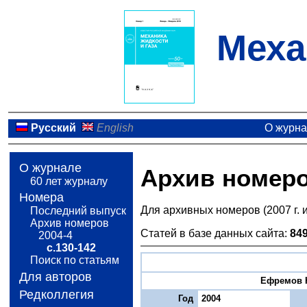
Меха
Русский
English
О журн
О журнале
Архив номер
60 лет журналу
Номера
Для архивных номеров (2007 г. 
Последний выпуск
Архив номеров
Статей в базе данных сайта:
84
2004-4
с.130-142
Поиск по статьям
Для авторов
Ефремов Н.
Редколлегия
Год
2004