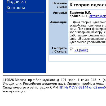
Подписка
Название
К теории идеал
статьи
Контакты
Автор(ы)
Ефремов Н.Л.
Крайко А.Н.
(
akraiko@ci
Аннотация
Дана теория идеально
устройства получены в 
тяги. При этом фиксиров
коллинеарная вектору с
работающих реактивных д
работой высоконапорног
идеального увеличителя 
Смотреть
pdf (626K)
/ Скачать
119526 Москва, пр-т Вернадского, д. 101, корп. 1, комн. 243
•
(4
Учредители: Российская академия наук, Институт проблем механ
Свидетельство о регистрации СМИ
ПИ № ФС77-82144 от 02 ноябр
коммуникаций