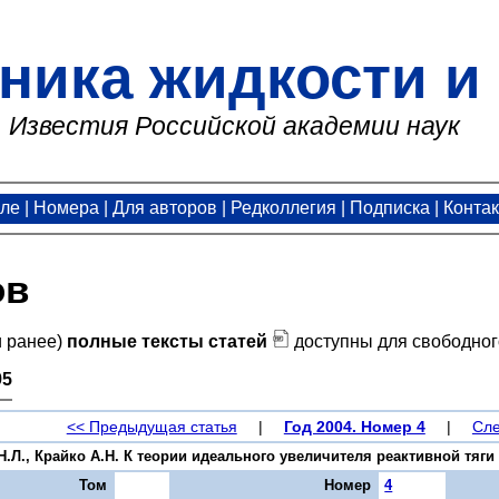
ника жидкости и 
Известия Российской академии наук
але
|
Номера
|
Для авторов
|
Редколлегия
|
Подписка
|
Конта
ов
и ранее)
полные тексты статей
доступны для свободног
95
<< Предыдущая статья
|
Год 2004. Номер 4
|
Сле
Л., Крайко А.Н. К теории идеального увеличителя реактивной тяги //
Том
Номер
4