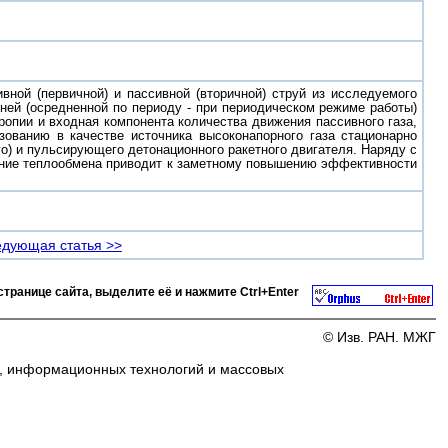
вной (первичной) и пассивной (вторичной) струй из исследуемого
ней (осредненной по периоду - при периодическом режиме работы)
ропии и входная компонента количества движения пассивного газа,
зованию в качестве источника высоконапорного газа стационарно
го) и пульсирующего детонационного ракетного двигателя. Наряду с
ение теплообмена приводит к заметному повышению эффективности
дующая статья >>
странице сайта, выделите её и нажмите
Ctrl+Enter
© Изв. РАН. МЖГ
и, информационных технологий и массовых