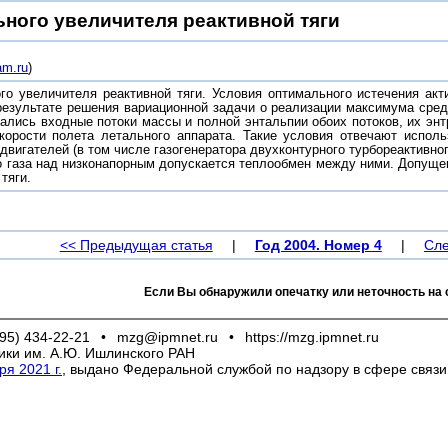
ьного увеличителя реактивной тяги
am.ru
)
го увеличителя реактивной тяги. Условия оптимального истечения акти
результате решения вариационной задачи о реализации максимума сред
ались входные потоки массы и полной энтальпии обоих потоков, их энт
корости полета летального аппарата. Такие условия отвечают исполь
вигателей (в том числе газогенератора двухконтурного турбореактивно
о газа над низконапорным допускается теплообмен между ними. Допущ
тяги.
<< Предыдущая статья
|
Год 2004. Номер 4
|
Сле
Если Вы обнаружили опечатку или неточность на 
95) 434-22-21
•
mzg@ipmnet.ru
•
https://mzg.ipmnet.ru
ики им. А.Ю. Ишлинского РАН
я 2021 г.
, выдано Федеральной службой по надзору в сфере связ