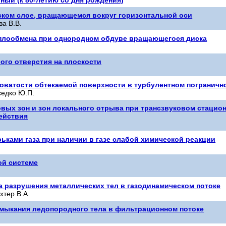
ском слое, вращающемся вокруг горизонтальной оси
ва В.В.
еплообмена при однородном обдуве вращающегося диска
лого отверстия на плоскости
оватости обтекаемой поверхности в турбулентном пограничн
седко Ю.П.
вых зон и зон локального отрыва при трансзвуковом стацио
ействия
рьками газа при наличии в газе слабой химической реакции
ой системе
а разрушения металлических тел в газодинамическом потоке
хтер В.А.
смыкания ледопородного тела в фильтрационном потоке