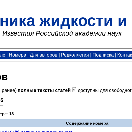
ника жидкости и 
Известия Российской академии наук
але
|
Номера
|
Для авторов
|
Редколлегия
|
Подписка
|
Конта
ов
и ранее)
полные тексты статей
доступны для свободног
95
мере:
18
Содержание номера
ый (к 80-летию со дня рождения)