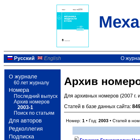
Меха
Русский
English
О журн
О журнале
Архив номер
60 лет журналу
Номера
Для архивных номеров (2007 г. 
Последний выпуск
Архив номеров
Статей в базе данных сайта:
84
2003-1
Поиск по статьям
Для авторов
Номер:
1
• Год:
2003
• Статей в но
Редколлегия
Подписка
Горимир Горимирович Черн