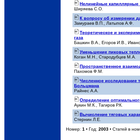
Нелинейные капиллярные 
Ширяева С.О.
К вопросу об измерении д
Замураев В.П., Латыпов А.Ф.
Теоретическое и эксперим
газа
Башкин В.А., Егоров И.В., Иван
Уменьшение пиковых тепло
Коган М.Н., Стародубцев М.А.
Пространственное взаимод
Пахомов Ф.М.
Численное исследование т
Больцмана
Райнес А.А.
Определение оптимального
Аукин М.К., Тагиров Р.К.
Вычисление тяговых харак
Стернин Л.Е.
Номер:
1
• Год:
2003
• Статей в но