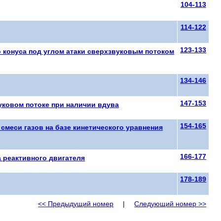
104-113
114-122
123-133
о конуса под углом атаки сверхзвуковым потоком
134-146
147-153
уковом потоке при наличии вдува
154-165
меси газов на базе кинетического уравнения
166-177
 реактивного двигателя
178-189
<< Предыдущий номер
|
Следующий номер >>