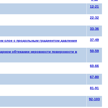
12-21
22-32
33-36
37-49
ом слое с продольным градиентом давления
50-59
нарном обтекании неровности поверхности в
60-66
67-80
81-91
92-103