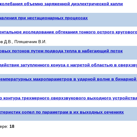
колебания объемно заряженной диэлектрической капли
авления при нестационарных процессах
ентальное исследование обтекания тонкого острого круговог
ов Д.В., Пляшечник В.И.
вых потоков путем подвода тепла в набегающий поток
ействие затупленного конуса с нагретой областью в сверхзв
емпературных макропараметров в ударной волне в бинарной с
 контура трехмерного сверхзвукового выходного устройства
теристик сопел по параметрам в их выходных сечениях
мере:
18