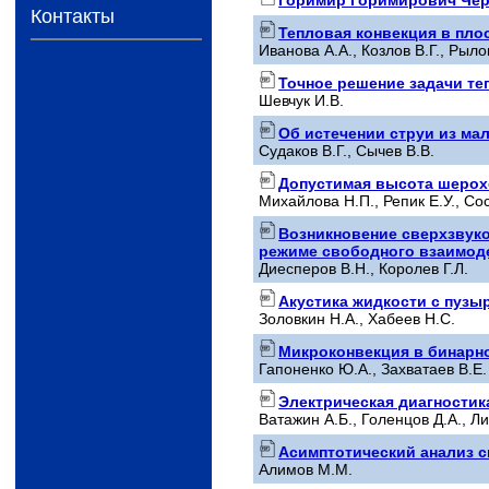
Контакты
Тепловая конвекция в пло
Иванова А.А., Козлов В.Г., Рыло
Точное решение задачи т
Шевчук И.В.
Об истечении струи из ма
Судаков В.Г., Сычев В.В.
Допустимая высота шерох
Михайлова Н.П., Репик Е.У., Со
Возникновение сверхзвуко
режиме свободного взаимод
Диесперов В.Н., Королев Г.Л.
Акустика жидкости с пузы
Золовкин Н.А., Хабеев Н.С.
Микроконвекция в бинарн
Гапоненко Ю.А., Захватаев В.Е.
Электрическая диагностик
Ватажин А.Б., Голенцов Д.А., Ли
Асимптотический анализ 
Алимов М.М.