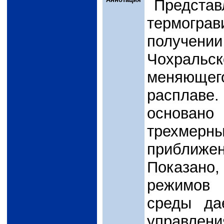
Предст
термогр
получен
Чохраль
меняюще
расплав
основан
трехмерн
приближен
Показано
режимов 
среды да
управлен