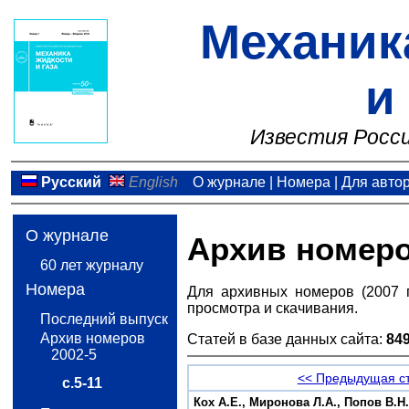
Механик
и
Известия Росси
Русский
English
О журнале
|
Номера
|
Для авто
О журнале
Архив номер
60 лет журналу
Номера
Для архивных номеров (2007 
просмотра и скачивания.
Последний выпуск
Архив номеров
Статей в базе данных сайта:
84
2002-5
<< Предыдущая с
с.5-11
Кох А.Е., Миронова Л.А., Попов В.