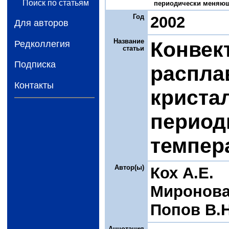
Поиск по статьям
периодически меняющег
Год
2002
Для авторов
Название
Конвек
Редколлегия
статьи
Подписка
распла
Контакты
криста
период
темпер
Автор(ы)
Кох А.Е.
Миронова
Попов В.Н
Аннотация