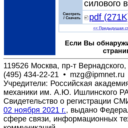
силового в
Смотреть
pdf (271K
/ Скачать
<< Предыдущая с
Если Вы обнаружи
страни
119526 Москва, пр-т Вернадского, 
(495) 434-22-21
•
mzg@ipmnet.ru
Учредители: Российская академия
механики им. А.Ю. Ишлинского Р
Свидетельство о регистрации С
02 ноября 2021 г.
, выдано Федера
сфере связи, информационных те
коммуникаций