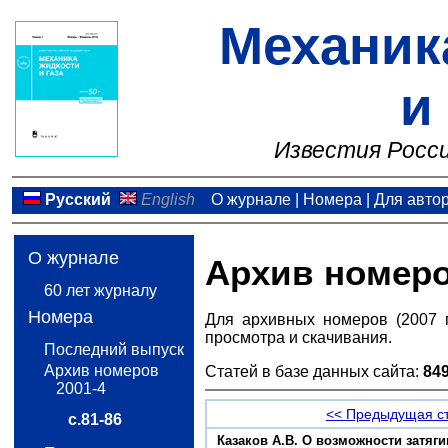
Механик
и
Известия Росси
Русский
English
О журнале
|
Номера
|
Для авто
О журнале
Архив номер
60 лет журналу
Номера
Для архивных номеров (2007 
просмотра и скачивания.
Последний выпуск
Архив номеров
Статей в базе данных сайта:
84
2001-4
<< Предыдущая с
с.81-86
Казаков А.В. О возможности затяг