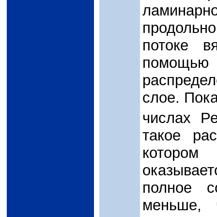
ламинарн
продольно
потоке в
помощь
распредел
слое. Пок
числах Р
такое ра
котором
оказывае
полное с
меньше, 