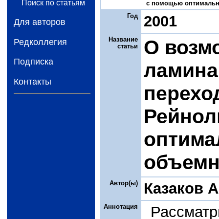
Поиск по статьям
с помощью оптимальног
Год
2001
Для авторов
Название
О возм
Редколлегия
статьи
Подписка
ламина
Контакты
перехо
Рейнол
оптима
объемн
Автор(ы)
Казаков А
Аннотация
Рассматр