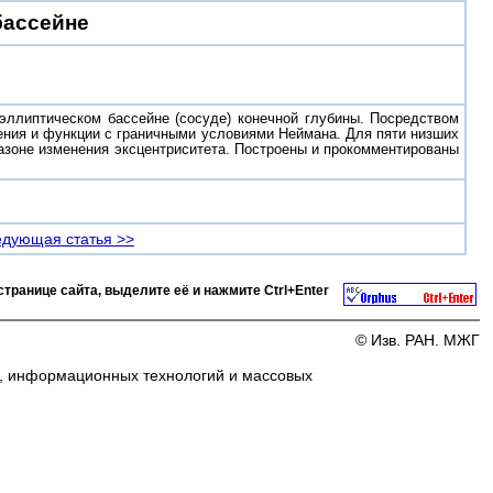
бассейне
эллиптическом бассейне (сосуде) конечной глубины. Посредством
ения и функции с граничными условиями Неймана. Для пяти низших
азоне изменения эксцентриситета. Построены и прокомментированы
дующая статья >>
странице сайта, выделите её и нажмите
Ctrl+Enter
© Изв. РАН. МЖГ
и, информационных технологий и массовых