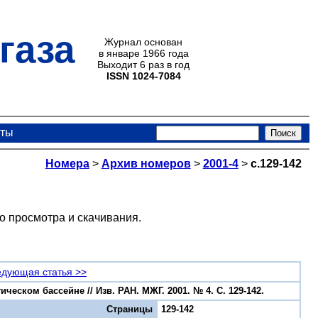
газа
Журнал основан
в январе 1966 года
Выходит 6 раз в год
ISSN 1024-7084
кты
Номера
>
Архив номеров
>
2001-4
>
с.129-142
о просмотра и скачивания.
дующая статья >>
еском бассейне // Изв. РАН. МЖГ. 2001. № 4. С. 129-142.
Страницы
129-142