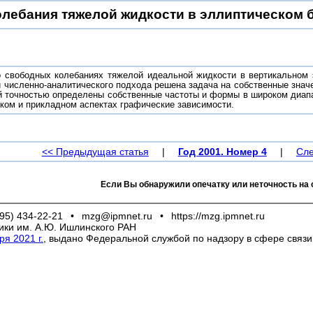
лебания тяжелой жидкости в эллиптическом 
 свободных колебаниях тяжелой идеальной жидкости в вертикальном 
и численно-аналитического подхода решена задача на собственные знач
й точностью определены собственные частоты и формы в широком диап
ском и прикладном аспектах графические зависимости.
<< Предыдущая статья
|
Год 2001. Номер 4
|
Сле
Если Вы обнаружили опечатку или неточность на 
95) 434-22-21
•
mzg@ipmnet.ru
•
https://mzg.ipmnet.ru
ики им. А.Ю. Ишлинского РАН
я 2021 г.
, выдано Федеральной службой по надзору в сфере связ