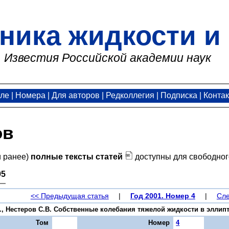
ника жидкости и 
Известия Российской академии наук
але
|
Номера
|
Для авторов
|
Редколлегия
|
Подписка
|
Конта
ов
и ранее)
полные тексты статей
доступны для свободног
95
<< Предыдущая статья
|
Год 2001. Номер 4
|
Сле
., Нестеров С.В. Собственные колебания тяжелой жидкости в эллиптич
Том
Номер
4