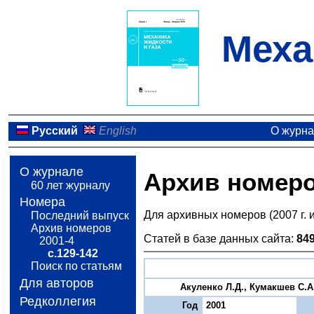
Меха
Русский
English
О журн
О журнале
Архив номер
60 лет журналу
Номера
Для архивных номеров (2007 г. 
Последний выпуск
Архив номеров
Статей в базе данных сайта:
84
2001-4
с.129-142
Поиск по статьям
Для авторов
Акуленко Л.Д., Кумакшев С.А
Редколлегия
Год
2001