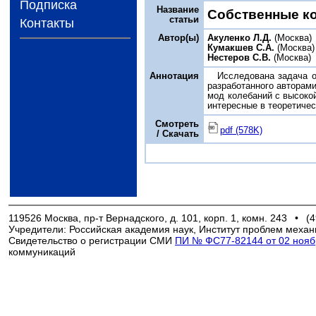
Подписка
Название
Собственные ко
статьи
Контакты
Автор(ы)
Акуленко Л.Д.
(Москва)
Кумакшев С.А.
(Москва)
Нестеров С.В.
(Москва)
Аннотация
Исследована задача о
разработанного авторам
мод колебаний с высоко
интересные в теоретиче
Смотреть
pdf (578K)
/ Скачать
119526 Москва, пр-т Вернадского, д. 101, корп. 1, комн. 243
•
(4
Учредители: Российская академия наук, Институт проблем механ
Свидетельство о регистрации СМИ
ПИ № ФС77-82144 от 02 ноябр
коммуникаций