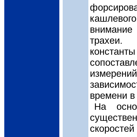
форсиров
кашлевог
внимание
трахеи.
констант
сопоста
измерен
зависимос
времени в
На осно
существ
скорост