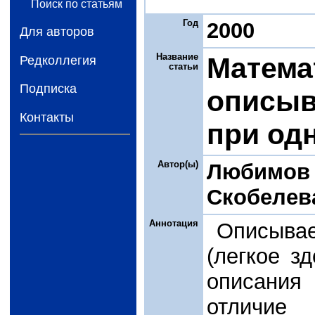
Поиск по статьям
Год
2000
Для авторов
Название
Матема
Редколлегия
статьи
Подписка
описыв
Контакты
при од
Автор(ы)
Любимов 
Скобелев
Аннотация
Описывае
(легкое з
описания 
отличи