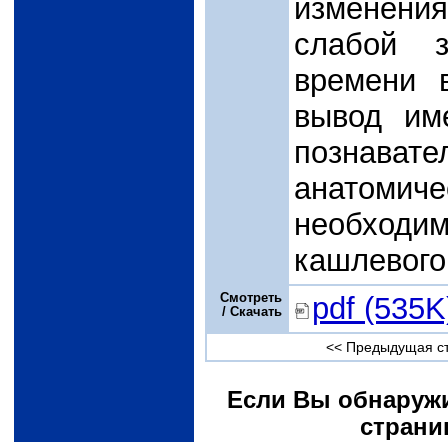
изменения
слабой з
времени 
вывод им
познавате
анатоми
необходим
кашлевого
Смотреть
pdf (535K
/ Скачать
<< Предыдущая с
Если Вы обнаружи
страни