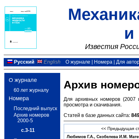
Механик
и
Известия Росси
Русский
English
О журнале
|
Номера
|
Для авто
О журнале
Архив номер
60 лет журналу
Номера
Для архивных номеров (2007 
просмотра и скачивания.
Последний выпуск
Архив номеров
Статей в базе данных сайта:
84
2000-5
<< Предыдущая с
с.3-11
Любимов Г.А., Скобелева И.М. Мат