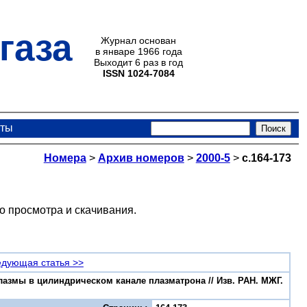
газа
Журнал основан
в январе 1966 года
Выходит 6 раз в год
ISSN 1024-7084
кты
Номера
>
Архив номеров
>
2000-5
>
с.164-173
о просмотра и скачивания.
дующая статья >>
азмы в цилиндрическом канале плазматрона // Изв. РАН. МЖГ.