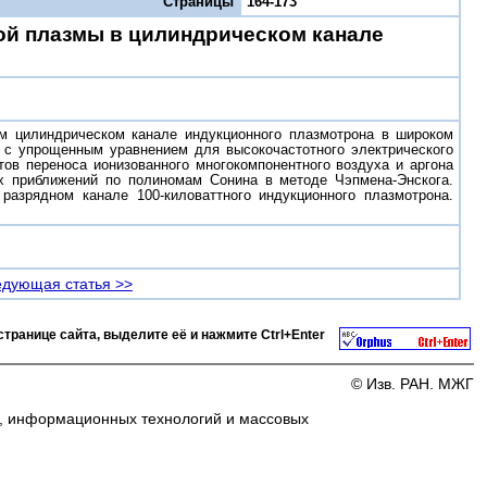
Страницы
164-173
ой плазмы в цилиндрическом канале
м цилиндрическом канале индукционного плазмотрона в широком
 с упрощенным уравнением для высокочастотного электрического
в переноса ионизованного многокомпонентного воздуха и аргона
х приближений по полиномам Сонина в методе Чэпмена-Энскога.
азрядном канале 100-киловаттного индукционного плазмотрона.
дующая статья >>
странице сайта, выделите её и нажмите
Ctrl+Enter
© Изв. РАН. МЖГ
и, информационных технологий и массовых