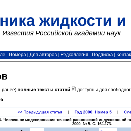
ника жидкости и 
Известия Российской академии наук
але
|
Номера
|
Для авторов
|
Редколлегия
|
Подписка
|
Конта
ов
и ранее)
полные тексты статей
доступны для свободног
95
<< Предыдущая статья
|
Год 2000. Номер 5
|
Сле
Ф. Численное моделирование течений равновесной индукционной пл
2000. № 5. С. 164-173.