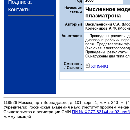
Год
2000
Подписка
Название
Численное моде
Контакты
статьи
плазматрона
Автор(ы)
Васильевский С.А.
(Мос
Колесников А.Ф.
(Москв
Аннотация
Проведены расчеты д
диапазоне рабочих пара
поля. Представлены эф
(включая электропрово
Приведены результаты 
Обнаружены два типа сл
Смотреть
pdf (544K)
/ Скачать
119526 Москва, пр-т Вернадского, д. 101, корп. 1, комн. 243
•
(4
Учредители: Российская академия наук, Институт проблем механ
Свидетельство о регистрации СМИ
ПИ № ФС77-82144 от 02 ноябр
коммуникаций