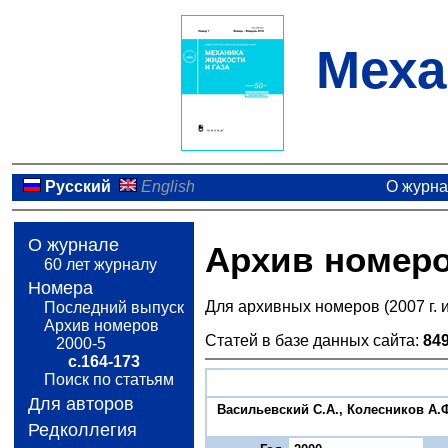
Меха
Русский
English
О журн
О журнале
Архив номер
60 лет журналу
Номера
Для архивных номеров (2007 г. 
Последний выпуск
Архив номеров
Статей в базе данных сайта:
84
2000-5
с.164-173
Поиск по статьям
Для авторов
Васильевский С.А., Колесников А.
Редколлегия