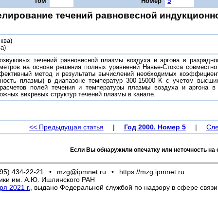
Том
Номер
5
лирование течений равновесной индукционн
ква)
а)
озвуковых течений равновесной плазмы воздуха и аргона в разрядно
метров на основе решения полных уравнений Навье-Стокса совместно
фективный метод и результаты вычислений необходимых коэффициенто
дность плазмы) в диапазоне температур 300-15000 K с учетом высши
расчетов полей течения и температуры плазмы воздуха и аргона в р
ожных вихревых структур течений плазмы в канале.
<< Предыдущая статья
|
Год 2000. Номер 5
|
Сле
Если Вы обнаружили опечатку или неточность на 
95) 434-22-21
•
mzg@ipmnet.ru
•
https://mzg.ipmnet.ru
ики им. А.Ю. Ишлинского РАН
я 2021 г.
, выдано Федеральной службой по надзору в сфере связ