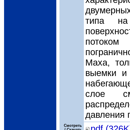
двумерных
типа на
поверхно
потоком 
пограничн
Маха, то
выемки и
набегающе
слое с
распред
давления 
Смотреть
pdf (326K
/ Скачать