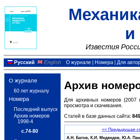
Механик
и
Известия Росси
Русский
English
О журнале
|
Номера
|
Для авто
О журнале
Архив номер
60 лет журналу
Номера
Для архивных номеров (2007 
просмотра и скачивания.
Последний выпуск
Архив номеров
Статей в базе данных сайта:
84
1998-4
<< Предыдущая с
с.74-80
А.Н. Батов, К.И. Медведев, Ю.А. П