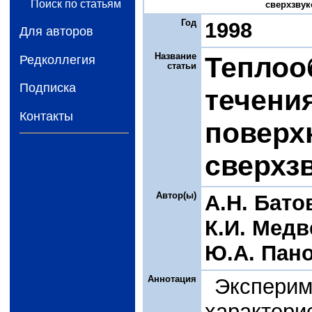
Поиск по статьям
сверхзвуко
Год
1998
Для авторов
Название
Теплоо
Редколлегия
статьи
Подписка
течени
Контакты
поверх
сверхз
Автор(ы)
А.Н. Бато
К.И. Мед
Ю.А. Пан
Аннотация
Экспер
характер