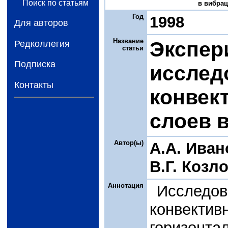
Поиск по статьям
в вибрац
Год
1998
Для авторов
Название
Экспер
Редколлегия
статьи
Подписка
исслед
Контакты
конвек
слоев 
Автор(ы)
А.А. Иван
В.Г. Козл
Аннотация
Исследо
конвект
горизон