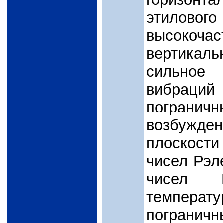
этилов
высоко
вертика
сильное
вибраций
пограни
возбужде
плоскости
чисел Рэл
чисел Р
темпера
пограни