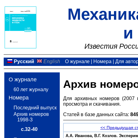
Механик
и
Известия Росси
Русский
English
О журнале
|
Номера
|
Для авто
О журнале
Архив номер
60 лет журналу
Номера
Для архивных номеров (2007 
просмотра и скачивания.
Последний выпуск
Архив номеров
Статей в базе данных сайта:
84
1998-3
<< Предыдущая с
с.32-40
А.А. Иванова, В.Г. Козлов. Экспе