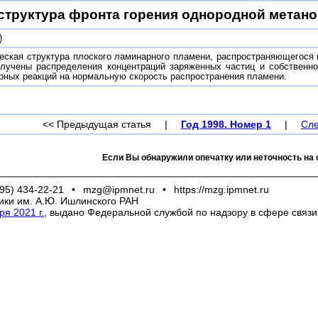
структура фронта горения однородной метан
)
еская структура плоского ламинарного пламени, распространяющегося 
олучены распределения концентраций заряженных частиц и собственн
рных реакций на нормальную скорость распространения пламени.
<< Предыдущая статья
|
Год 1998. Номер 1
|
Сле
Если Вы обнаружили опечатку или неточность на 
95) 434-22-21
•
mzg@ipmnet.ru
•
https://mzg.ipmnet.ru
ики им. А.Ю. Ишлинского РАН
я 2021 г.
, выдано Федеральной службой по надзору в сфере связ