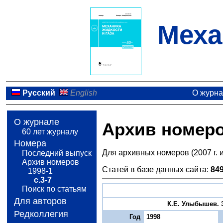
Меха
Русский
English
О журн
О журнале
Архив номер
60 лет журналу
Номера
Для архивных номеров (2007 г. 
Последний выпуск
Архив номеров
Статей в базе данных сайта:
84
1998-1
с.3-7
Поиск по статьям
Для авторов
К.Е. Улыбышев. Э
Редколлегия
Год
1998