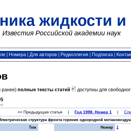
ника жидкости и 
Известия Российской академии наук
але
|
Номера
|
Для авторов
|
Редколлегия
|
Подписка
|
Конта
ов
и ранее)
полные тексты статей
доступны для свободног
95
<< Предыдущая статья
|
Год 1998. Номер 1
|
Сле
лектрическая структура фронта горения однородной метановоздушной
Том
Номер
1