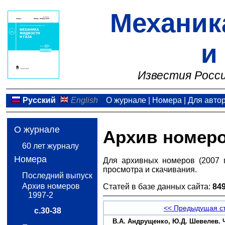
Механик
и
Известия Росси
Русский
English
О журнале
|
Номера
|
Для авто
О журнале
Архив номер
60 лет журналу
Номера
Для архивных номеров (2007 
просмотра и скачивания.
Последний выпуск
Архив номеров
Статей в базе данных сайта:
84
1997-2
<< Предыдущая с
с.30-38
B.А. Андрущенко, Ю.Д. Шевелев.