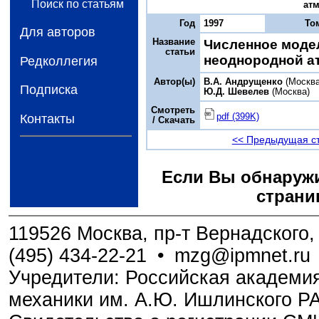
Поиск по статьям
атм
Год
1997
То
Для авторов
Название
Численное моде
статьи
неоднородной а
Редколлегия
Автор(ы)
B.А. Андрущенко
(Москва
Подписка
Ю.Д. Шевелев
(Москва)
Смотреть
pdf (399K)
Контакты
/ Скачать
<< Предыдущая с
Если Вы обнаружи
страни
119526 Москва, пр-т Вернадского, 
(495) 434-22-21
•
mzg@ipmnet.ru
Учредители: Российская академия
механики им. А.Ю. Ишлинского Р