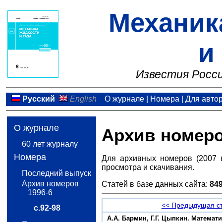
Механик
и
Известия Росси
Русский
English
О журнале
|
Номера
|
Для авто
О журнале
Архив номер
60 лет журналу
Номера
Для архивных номеров (2007 
просмотра и скачивания.
Последний выпуск
Архив номеров
Статей в базе данных сайта:
84
1996-6
<< Предыдущая с
с.92-98
А.А. Бармин, Г.Г. Цыпкин. Матема