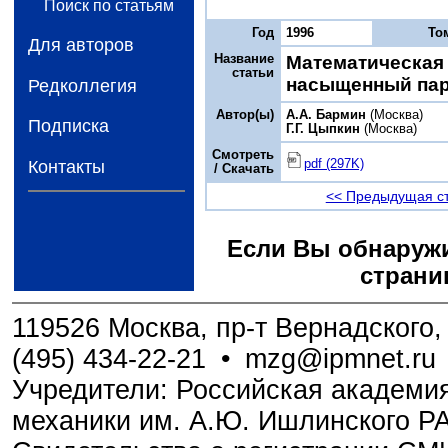
Поиск по статьям
Год
1996
То
Для авторов
Название
Математическая
статьи
насыщенный па
Редколлегия
Автор(ы)
А.А. Бармин
(Москва)
Подписка
Г.Г. Цыпкин
(Москва)
Смотреть
pdf (297K)
Контакты
/ Скачать
<< Предыдущая с
Если Вы обнаружи
страни
119526 Москва, пр-т Вернадского, 
(495) 434-22-21
•
mzg@ipmnet.ru
Учредители: Российская академия
механики им. А.Ю. Ишлинского Р