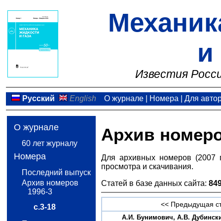
Механик
и
Известия Росси
Русский
English
О журнале
|
Номера
|
Для авто
О журнале
Архив номер
60 лет журналу
Номера
Для архивных номеров (2007 
просмотра и скачивания.
Последний выпуск
Архив номеров
Статей в базе данных сайта:
84
1996-3
<< Предыдущая с
с.3-18
А.И. Бунимович, А.В. Дубинск