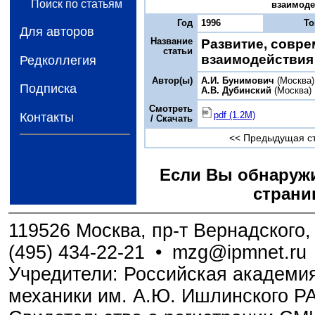
Поиск по статьям
взаимодей
Год
1996
Т
Для авторов
Название
Развитие, совре
статьи
взаимодействия 
Редколлегия
Автор(ы)
А.И. Бунимович
(Москва)
Подписка
А.В. Дубинский
(Москва)
Смотреть
pdf (1.2M)
Контакты
/ Скачать
<< Предыдущая с
Если Вы обнаружи
страни
119526 Москва, пр-т Вернадского, 
(495) 434-22-21
•
mzg@ipmnet.ru
Учредители: Российская академия
механики им. А.Ю. Ишлинского Р