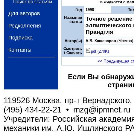
Поиск по статьям
в жидкости с мал
Год
1996
То
Для авторов
Название
Точное решение 
статьи
эллиптического 
Редколлегия
Прандтля
Подписка
Автор(ы)
А.В. Кашеваров
(Москва)
Смотреть
Контакты
pdf (270K)
/ Скачать
<< Предыдущая с
Если Вы обнаружи
страни
119526 Москва, пр-т Вернадского, 
(495) 434-22-21
•
mzg@ipmnet.ru
Учредители: Российская академия
механики им. А.Ю. Ишлинского Р