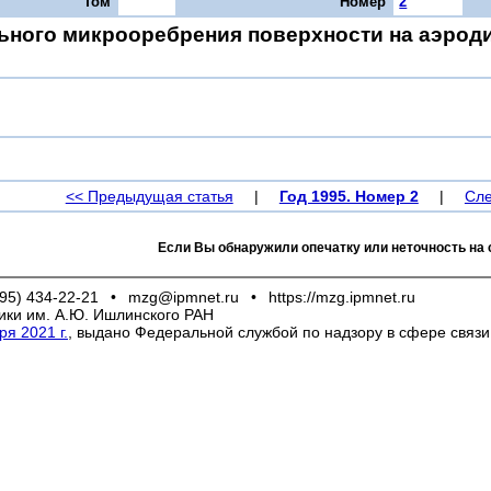
Том
Номер
2
ьного микрооребрения поверхности на аэрод
<< Предыдущая статья
|
Год 1995. Номер 2
|
Сле
Если Вы обнаружили опечатку или неточность на 
95) 434-22-21
•
mzg@ipmnet.ru
•
https://mzg.ipmnet.ru
ики им. А.Ю. Ишлинского РАН
я 2021 г.
, выдано Федеральной службой по надзору в сфере связ