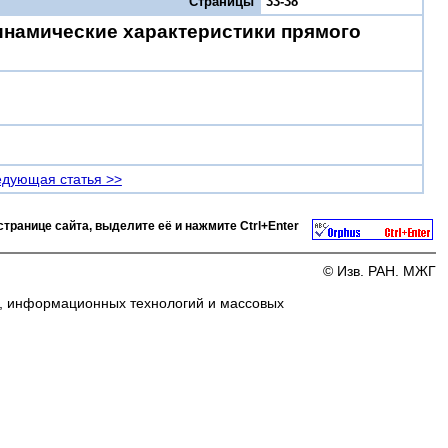
Страницы
33-38
инамические характеристики прямого
дующая статья >>
странице сайта, выделите её и нажмите
Ctrl+Enter
© Изв. РАН. МЖГ
и, информационных технологий и массовых