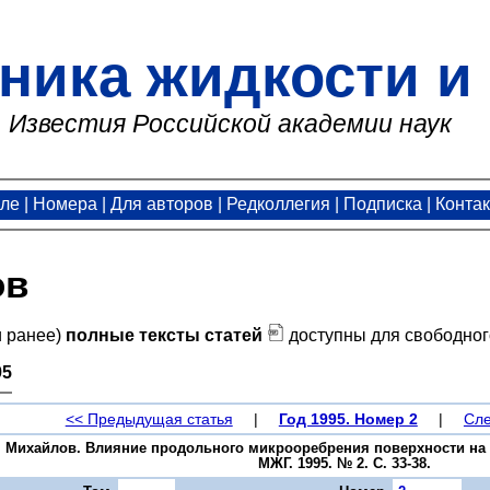
ника жидкости и 
Известия Российской академии наук
але
|
Номера
|
Для авторов
|
Редколлегия
|
Подписка
|
Конта
ов
и ранее)
полные тексты статей
доступны для свободног
95
<< Предыдущая статья
|
Год 1995. Номер 2
|
Сле
В. Михайлов. Влияние продольного микрооребрения поверхности на 
МЖГ. 1995. № 2. С. 33-38.