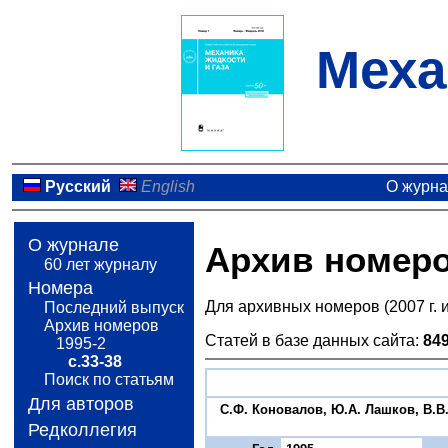
Меха
Русский
English
О журн
О журнале
Архив номер
60 лет журналу
Номера
Для архивных номеров (2007 г. 
Последний выпуск
Архив номеров
Статей в базе данных сайта:
84
1995-2
с.33-38
Поиск по статьям
Для авторов
С.Ф. Коновалов, Ю.А. Лашков, В.
Редколлегия