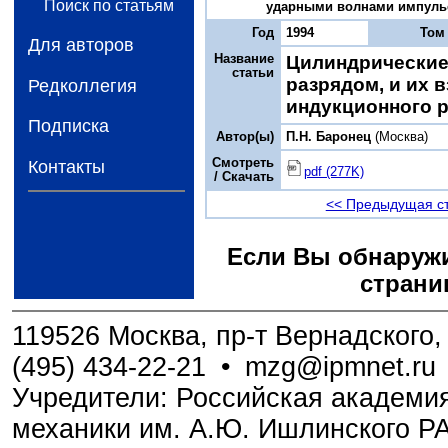
Поиск по статьям
ударными волнами импульсно
Год
1994
Том
Для авторов
Название
Цилиндрические
статьи
разрядом, и их
Редколлегия
индукционного 
Подписка
Автор(ы)
П.Н. Баронец
(Москва)
Смотреть
Контакты
pdf (277K)
/ Скачать
<< Предыдущая с
Если Вы обнаружи
страни
119526 Москва, пр-т Вернадского, 
(495) 434-22-21
•
mzg@ipmnet.ru
Учредители: Российская академия
механики им. А.Ю. Ишлинского Р