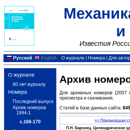
Механик
и
Известия Росси
Русский
English
О журнале
|
Номера
|
Для авто
О журнале
Архив номер
60 лет журналу
Номера
Для архивных номеров (2007 
просмотра и скачивания.
Последний выпуск
Архив номеров
Статей в базе данных сайта:
84
1994-1
<< Предыдущая с
с.166-170
П.Н. Баронец. Цилиндрические у