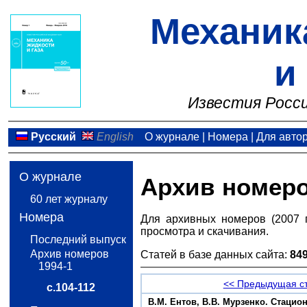
Механик
и
Известия Росси
Русский
English
О журнале
|
Номера
|
Для авто
О журнале
Архив номер
60 лет журналу
Номера
Для архивных номеров (2007 
просмотра и скачивания.
Последний выпуск
Архив номеров
Статей в базе данных сайта:
84
1994-1
<< Предыдущая с
с.104-112
B.М. Ентов, В.В. Мурзенко. Стаци