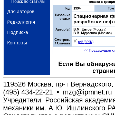
Поиск по статьям
пласта с трещин
Год
1994
Том
Для авторов
Название
Стационарная ф
статьи
разработки нефт
Редколлегия
Автор(ы)
B.М. Ентов
(Москва)
Подписка
В.В. Мурзенко
(Москва)
Смотреть
pdf (399K)
Контакты
/ Скачать
<< Предыдущая с
Если Вы обнаружи
страни
119526 Москва, пр-т Вернадского, 
(495) 434-22-21
•
mzg@ipmnet.ru
Учредители: Российская академия
механики им. А.Ю. Ишлинского Р