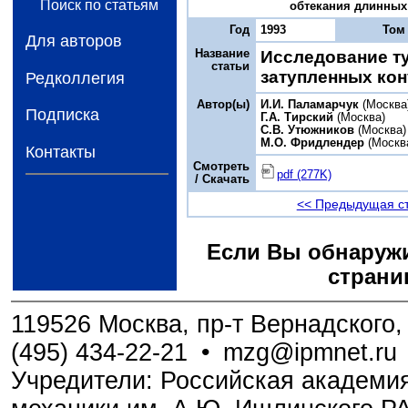
Поиск по статьям
обтекания длинных з
Год
1993
Том
Для авторов
Название
Исследование т
статьи
затупленных ко
Редколлегия
Автор(ы)
И.И. Паламарчук
(Москва
Подписка
Г.А. Тирский
(Москва)
С.В. Утюжников
(Москва)
М.О. Фридлендер
(Москв
Контакты
Смотреть
pdf (277K)
/ Скачать
<< Предыдущая с
Если Вы обнаружи
страни
119526 Москва, пр-т Вернадского, 
(495) 434-22-21
•
mzg@ipmnet.ru
Учредители: Российская академия