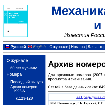
Механик
и
Известия Росси
Русский
English
О журнале
|
Номера
|
Для авто
О журнале
Архив номер
60 лет журналу
Номера
Для архивных номеров (2007 
просмотра и скачивания.
Последний выпуск
Архив номеров
Статей в базе данных сайта:
84
1993-6
<< Предыдущая с
с.123-128
И.И. Паламарчук, Г.А. Тирский, С.