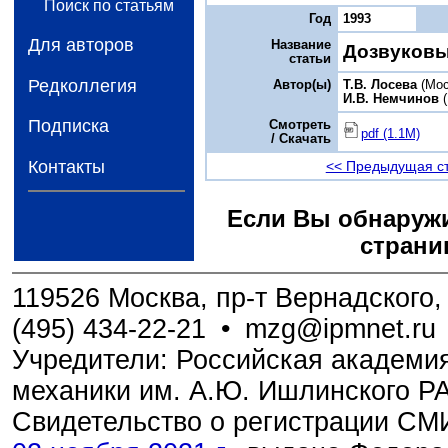
Поиск по статьям
Год
1993
Для авторов
Название
Дозвуковы
статьи
Редколлегия
Автор(ы)
Т.В. Лосева
(Мос
И.В. Немчинов
(
Подписка
Смотреть
pdf (1.1M)
/ Скачать
Контакты
<< Предыдущая с
Если Вы обнаружи
страни
119526 Москва, пр-т Вернадского, 
(495) 434-22-21
•
mzg@ipmnet.ru
Учредители: Российская академия
механики им. А.Ю. Ишлинского Р
Свидетельство о регистрации С