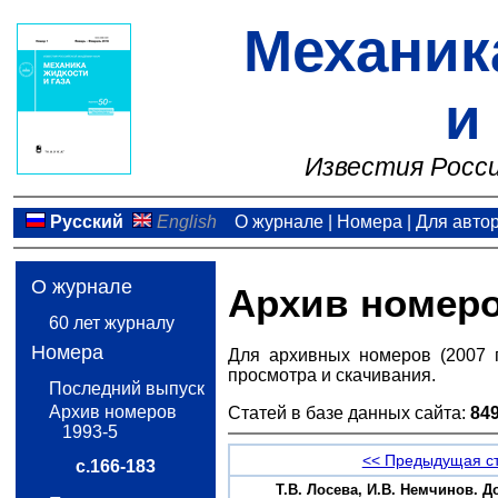
Механик
и
Известия Росси
Русский
English
О журнале
|
Номера
|
Для авто
О журнале
Архив номер
60 лет журналу
Номера
Для архивных номеров (2007 
просмотра и скачивания.
Последний выпуск
Архив номеров
Статей в базе данных сайта:
84
1993-5
<< Предыдущая с
с.166-183
Т.В. Лосева, И.В. Немчинов. Д