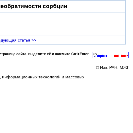
 необратимости сорбции
дующая статья >>
странице сайта, выделите её и нажмите
Ctrl+Enter
© Изв. РАН. МЖГ
и, информационных технологий и массовых