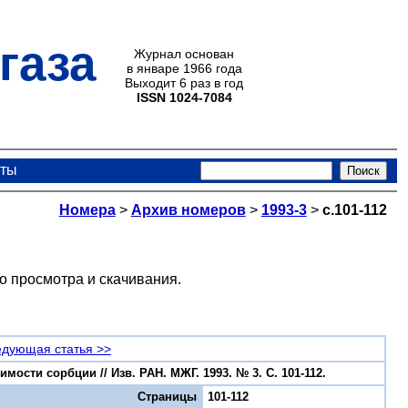
газа
Журнал основан
в январе 1966 года
Выходит 6 раз в год
ISSN 1024-7084
кты
Номера
>
Архив номеров
>
1993-3
>
с.101-112
о просмотра и скачивания.
дующая статья >>
ости сорбции // Изв. РАН. МЖГ. 1993. № 3. С. 101-112.
Страницы
101-112