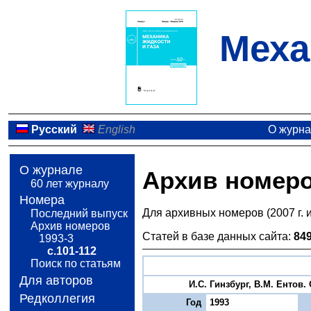
Меха
Русский
English
О журн
О журнале
Архив номер
60 лет журналу
Номера
Для архивных номеров (2007 г. 
Последний выпуск
Архив номеров
Статей в базе данных сайта:
84
1993-3
с.101-112
Поиск по статьям
Для авторов
И.С. Гинзбург, В.М. Ентов
Редколлегия
Год
1993