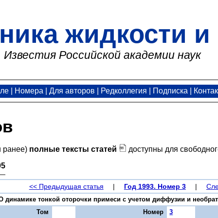
ника жидкости и 
Известия Российской академии наук
але
|
Номера
|
Для авторов
|
Редколлегия
|
Подписка
|
Конта
ов
и ранее)
полные тексты статей
доступны для свободног
95
<< Предыдущая статья
|
Год 1993. Номер 3
|
Сле
. О динамике тонкой оторочки примеси с учетом диффузии и необратим
Том
Номер
3