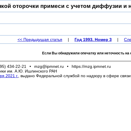
нкой оторочки примеси с учетом диффузии и
<< Предыдущая статья
|
Год 1993. Номер 3
|
Сле
Если Вы обнаружили опечатку или неточность на 
95) 434-22-21
•
mzg@ipmnet.ru
•
https://mzg.ipmnet.ru
ики им. А.Ю. Ишлинского РАН
я 2021 г.
, выдано Федеральной службой по надзору в сфере связ