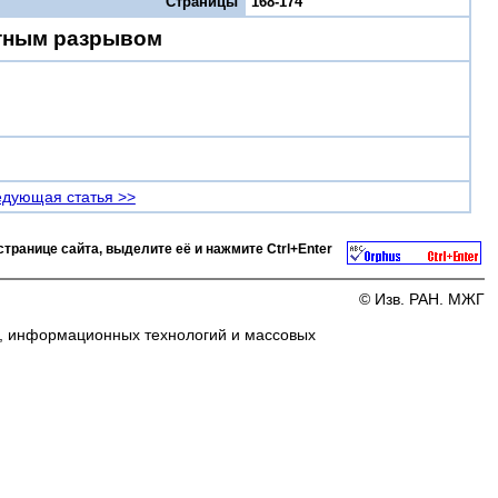
Страницы
168-174
ктным разрывом
дующая статья >>
странице сайта, выделите её и нажмите
Ctrl+Enter
© Изв. РАН. МЖГ
и, информационных технологий и массовых