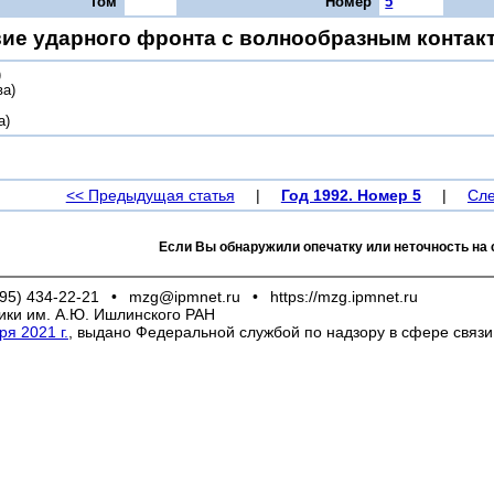
Том
Номер
5
ие ударного фронта с волнообразным конта
)
ва)
а)
<< Предыдущая статья
|
Год 1992. Номер 5
|
Сле
Если Вы обнаружили опечатку или неточность на 
95) 434-22-21
•
mzg@ipmnet.ru
•
https://mzg.ipmnet.ru
ики им. А.Ю. Ишлинского РАН
я 2021 г.
, выдано Федеральной службой по надзору в сфере связ