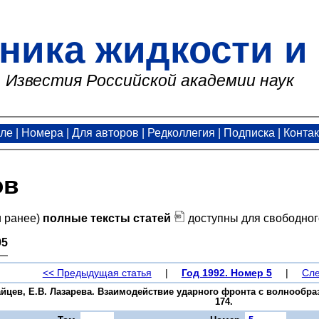
ника жидкости и 
Известия Российской академии наук
але
|
Номера
|
Для авторов
|
Редколлегия
|
Подписка
|
Конта
ов
и ранее)
полные тексты статей
доступны для свободног
95
<< Предыдущая статья
|
Год 1992. Номер 5
|
Сле
Зайцев, Е.В. Лазарева. Взаимодействие ударного фронта с волнообра
174.