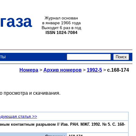
газа
Журнал основан
в январе 1966 года
Выходит 6 раз в год
ISSN 1024-7084
кты
Номера
>
Архив номеров
>
1992-5
>
с.168-174
о просмотра и скачивания.
дующая статья >>
зным контактным разрывом // Изв. РАН. МЖГ. 1992. № 5. С. 168-