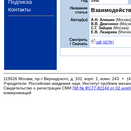
Год
1992
Подписка
Название
Контакты
Взаимодейств
статьи
Автор(ы)
A.Н. Алешин
(Москва
В.В. Демченко
(Моск
С.Г. Зайцев
(Москва)
Е.В. Лазарева
(Москв
Смотреть
pdf (427K)
/ Скачать
119526 Москва, пр-т Вернадского, д. 101, корп. 1, комн. 243
•
(4
Учредители: Российская академия наук, Институт проблем механ
Свидетельство о регистрации СМИ
ПИ № ФС77-82144 от 02 ноябр
коммуникаций