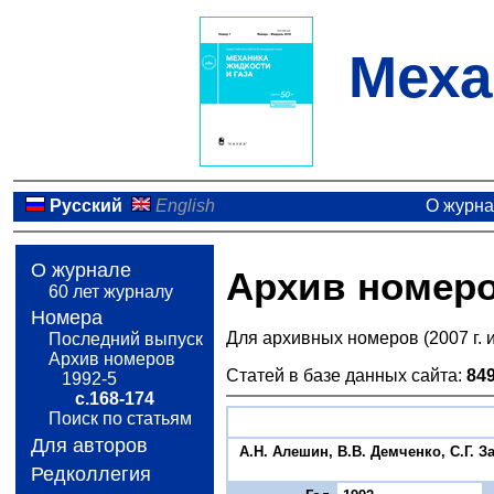
Меха
Русский
English
О журн
О журнале
Архив номер
60 лет журналу
Номера
Для архивных номеров (2007 г. 
Последний выпуск
Архив номеров
Статей в базе данных сайта:
84
1992-5
с.168-174
Поиск по статьям
Для авторов
A.Н. Алешин, В.В. Демченко, С.Г. 
Редколлегия