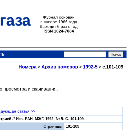
газа
Журнал основан
в январе 1966 года
Выходит 6 раз в год
ISSN 1024-7084
кты
Номера
>
Архив номеров
>
1992-5
>
с.101-109
о просмотра и скачивания.
дующая статья >>
ей // Изв. РАН. МЖГ. 1992. № 5. С. 101-109.
Страницы
101-109