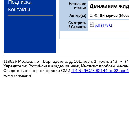
Подписка
Название
Движение жид
статьи
Контакты
Автор(ы)
О.Ю. Динариев
(Моск
Смотреть
pdf (479K)
/ Скачать
119526 Москва, пр-т Вернадского, д. 101, корп. 1, комн. 243
•
(4
Учредители: Российская академия наук, Институт проблем механ
Свидетельство о регистрации СМИ
ПИ № ФС77-82144 от 02 ноябр
коммуникаций