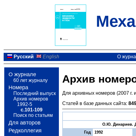
Меха
Русский
English
О журн
О журнале
Архив номер
60 лет журналу
Номера
Для архивных номеров (2007 г. 
Последний выпуск
Архив номеров
Статей в базе данных сайта:
84
1992-5
с.101-109
Поиск по статьям
Для авторов
О.Ю. Динариев. Д
Редколлегия
Год
1992