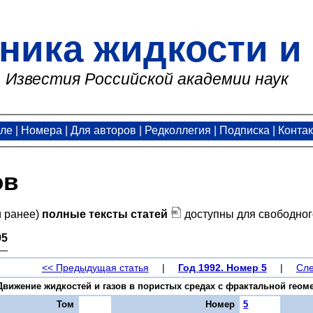
ника жидкости и 
Известия Российской академии наук
але
|
Номера
|
Для авторов
|
Редколлегия
|
Подписка
|
Конта
ов
и ранее)
полные тексты статей
доступны для свободног
95
<< Предыдущая статья
|
Год 1992. Номер 5
|
Сле
вижение жидкостей и газов в пористых средах с фрактальной геометри
Том
Номер
5