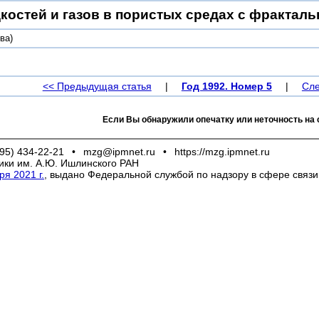
костей и газов в пористых средах с фракталь
ва)
<< Предыдущая статья
|
Год 1992. Номер 5
|
Сле
Если Вы обнаружили опечатку или неточность на 
95) 434-22-21
•
mzg@ipmnet.ru
•
https://mzg.ipmnet.ru
ики им. А.Ю. Ишлинского РАН
я 2021 г.
, выдано Федеральной службой по надзору в сфере связ