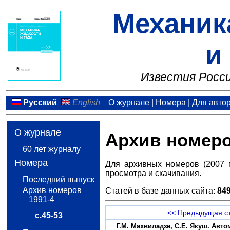
Механик
и
Известия Росси
Русский
English
О журнале
|
Номера
|
Для авто
О журнале
Архив номер
60 лет журналу
Номера
Для архивных номеров (2007 
просмотра и скачивания.
Последний выпуск
Архив номеров
Статей в базе данных сайта:
84
1991-4
<< Предыдущая с
с.45-53
Г.М. Махвиладзе, С.Е. Якуш. Ав