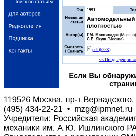
Поиск по статьям
Год
1991
То
Для авторов
Название
Автомодельный 
статьи
плотностью
Редколлегия
Автор(ы)
Г.М. Махвиладзе
(Москва
Подписка
С.Е. Якуш
(Москва)
Смотреть
pdf (523K)
Контакты
/ Скачать
<< Предыдущая с
Если Вы обнаружи
страни
119526 Москва, пр-т Вернадского, 
(495) 434-22-21
•
mzg@ipmnet.ru
Учредители: Российская академия
механики им. А.Ю. Ишлинского Р