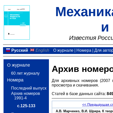
Механик
и
Известия Росси
Русский
English
О журнале
|
Номера
|
Для авто
О журнале
Архив номер
60 лет журналу
Номера
Для архивных номеров (2007 
просмотра и скачивания.
Последний выпуск
Архив номеров
Статей в базе данных сайта:
84
1991-4
<< Предыдущая с
с.125-133
А.В. Марченко, В.И. Шрира. К те