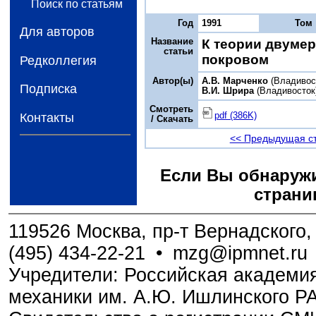
Поиск по статьям
Год
1991
Том
Для авторов
Название
К теории двуме
статьи
покровом
Редколлегия
Автор(ы)
А.В. Марченко
(Владивос
Подписка
В.И. Шрира
(Владивосток
Смотреть
pdf (386K)
Контакты
/ Скачать
<< Предыдущая с
Если Вы обнаружи
страни
119526 Москва, пр-т Вернадского, 
(495) 434-22-21
•
mzg@ipmnet.ru
Учредители: Российская академия
механики им. А.Ю. Ишлинского Р