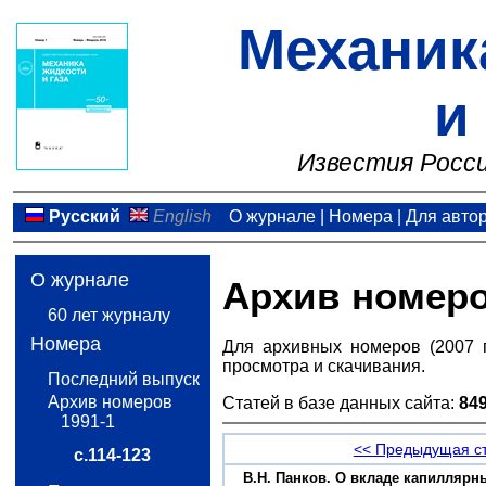
Механик
и
Известия Росси
Русский
English
О журнале
|
Номера
|
Для авто
О журнале
Архив номер
60 лет журналу
Номера
Для архивных номеров (2007 
просмотра и скачивания.
Последний выпуск
Архив номеров
Статей в базе данных сайта:
84
1991-1
<< Предыдущая с
с.114-123
В.Н. Панков. О вкладе капиллярны