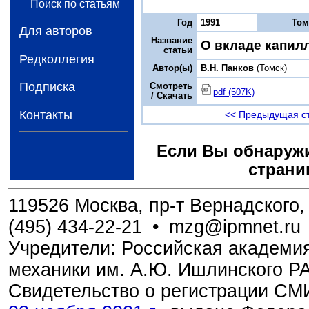
Поиск по статьям
Год
1991
То
Для авторов
Название
О вкладе капил
статьи
Редколлегия
Автор(ы)
В.Н. Панков
(Томск)
Подписка
Смотреть
pdf (507K)
/ Скачать
Контакты
<< Предыдущая с
Если Вы обнаружи
страни
119526 Москва, пр-т Вернадского, 
(495) 434-22-21
•
mzg@ipmnet.ru
Учредители: Российская академия
механики им. А.Ю. Ишлинского Р
Свидетельство о регистрации С