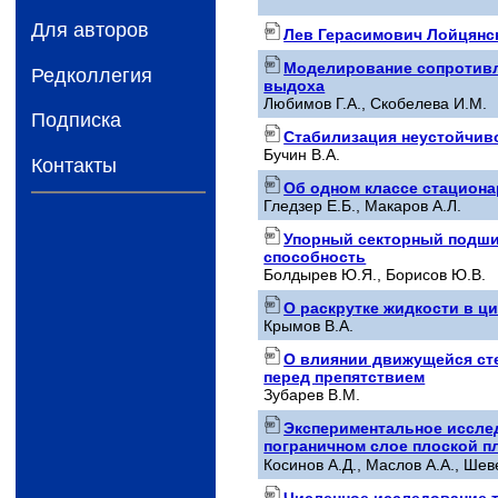
Для авторов
Лев Герасимович Лойцянск
Моделирование сопротивл
Редколлегия
выдоха
Любимов Г.А., Скобелева И.М.
Подписка
Стабилизация неустойчиво
Бучин В.А.
Контакты
Об одном классе стацион
Гледзер Е.Б., Макаров А.Л.
Упорный секторный подши
способность
Болдырев Ю.Я., Борисов Ю.В.
О раскрутке жидкости в 
Крымов В.А.
О влиянии движущейся ст
перед препятствием
Зубарев В.М.
Экспериментальное иссле
пограничном слое плоской п
Косинов А.Д., Маслов А.А., Шев
Численное исследование 