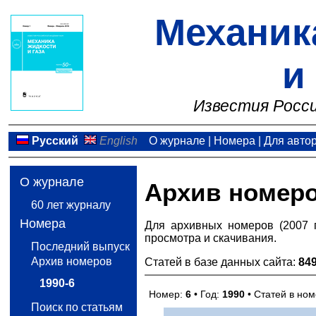
Механик
и
Известия Росси
Русский
English
О журнале
|
Номера
|
Для авто
О журнале
Архив номер
60 лет журналу
Номера
Для архивных номеров (2007 
просмотра и скачивания.
Последний выпуск
Архив номеров
Статей в базе данных сайта:
84
1990-6
Номер:
6
• Год:
1990
• Статей в но
Поиск по статьям