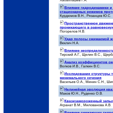
Влияние гидродинамики и
стационарных режимов прото
Курдюмов B.Н., Рязанцев Ю.С.
Пространственное движени
проникающего в равновесну
Погорелов Н.В.
Удар полосы сжимаемой ж
Веклич Н.А.
Влияние неопределенности
Тирский A.Г., Щелин В.С., Щерба
Анализ коэффициентов ско
Волков И.В., Галкин В.С.
Исследование структуры т
минимального сечения
Васильев О.А., Минин С.Н., Ши
Нелинейная эволюция ква
Маков Ю.Н., Руденко О.В.
Квазизамороженный запыл
Агранат B.М., Милованова А.В.
Влияние снижающих гидро