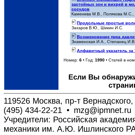
застойных зон и вихрей в м
сосудов
Каменева М.В., Полякова М.С.,
Продольные простые волн
Захаров В.Ю., Шикин И.С.
Возникновение пика давле
Знаменская И.А., Степанец И.В.
Алфавитный указатель за 1
Номер:
6
• Год:
1990
• Статей в но
Если Вы обнаружи
страни
119526 Москва, пр-т Вернадского, 
(495) 434-22-21
•
mzg@ipmnet.ru
Учредители: Российская академия
механики им. А.Ю. Ишлинского Р