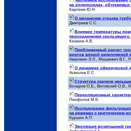
на эллипсоидах, обтекаемых 
Карпеев Ю.Н.
О механизме отрыва турбу
Дмитриев С.С.
Влияние температуры пове
присоединения скользящего
Казаков А.В.
Приближенный расчет тре
винтов вязкой капиллярной
Амромин Э.Л., Мишкевич В.Г., Р
О динамике сферической 
Асмолов Е.С.
Структура скачков насыще
Бочаров О.Б., Витовский О.В., К
Перколяционные характер
Панфилов М.Б.
Исследование фильтрацион
на режимах с критическим и
Куршин A.П.
Эволюция возмущений гра
Хабахпашев Г.А.